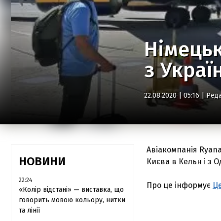
Німецьк
з Украї
22.08.2020 | 05:16 |
Реда
Авіакомпанія Ryana
НОВИНИ
Києва в Кельн і з 
22:24
Про це інформує
Ц
«Колір відстані» — виставка, що
говорить мовою кольору, нитки
та лінії