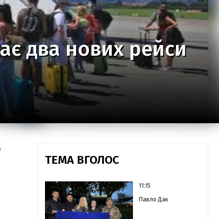
ає два нових рейси
з
ТЕМА ВГОЛОС
11:15
Павло Дак