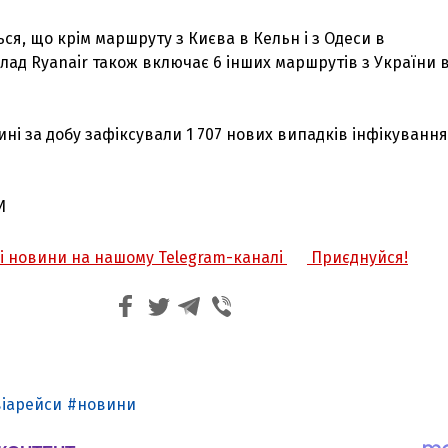
ся, що крім маршруту з Києва в Кельн і з Одеси в
ад Ryanair також включає 6 інших маршрутів з України 
чині за добу зафіксували 1 707 нових випадків інфікування
И
жі новини на нашому Telegram-каналі
Приєднуйся!
віарейси
новини
З'явилося відео знищеного ворожого С