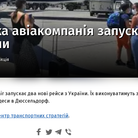
а авіакомпанія запуск
ни
кція
ir запускає два нові рейси з України. Їх виконуватимуть 
Одеси в Дюссельдорф.
ентр транспортних стратегій
.