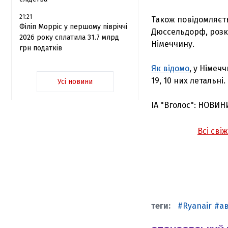
21:21
Також повідомляєть
Філіп Морріс у першому півріччі
Дюссельдорф, розкл
2026 року сплатила 31.7 млрд
Німеччину.
грн податків
Як відомо
, у Німеч
19, 10 них летальні.
Усі новини
ІА "Вголос": НОВИН
Всі сві
Ryanair
а