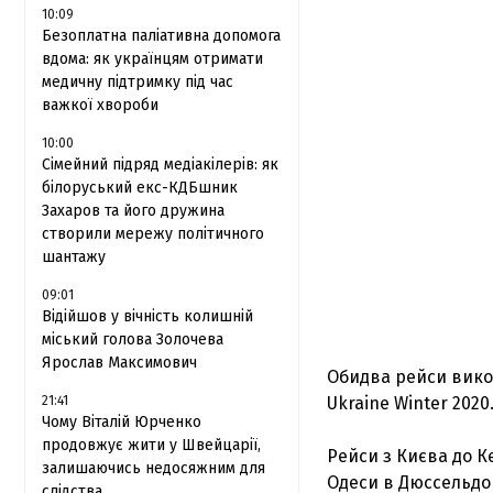
10:09
Безоплатна паліативна допомога
вдома: як українцям отримати
медичну підтримку під час
важкої хвороби
10:00
Сімейний підряд медіакілерів: як
білоруський екс-КДБшник
Захаров та його дружина
створили мережу політичного
шантажу
09:01
Відійшов у вічність колишній
міський голова Золочева
Ярослав Максимович
Обидва рейси вико
21:41
Ukraine Winter 2020
Чому Віталій Юрченко
продовжує жити у Швейцарії,
Рейси з Києва до К
залишаючись недосяжним для
Одеси в Дюссельдор
слідства