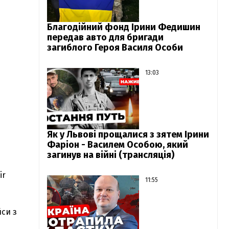
Благодійний фонд Ірини Федишин
передав авто для бригади
загиблого Героя Василя Особи
13:03
Як у Львові прощалися з зятем Ірини
Фаріон - Василем Особою, який
загинув на війні (трансляція)
ir
11:55
йси з