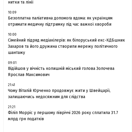
нитки та лінії
10:09
Безоплатна паліативна допомога вдома: як українцям
отримати медичну підтримку під час важкої хвороби
10:00
Сімейний підряд медіакілерів: як білоруський екс-КДБшник
Захаров та його дружина створили мережу політичного
шантажу
09:01
Відійшов у вічність колишній міський голова Золочева
Ярослав Максимович
21:41
Чому Віталій Юрченко продовжує жити у Швейцарії,
залишаючись недосяжним для слідства
21:21
Філіп Морріс у першому півріччі 2026 року сплатила 31.7
млрд грн податків