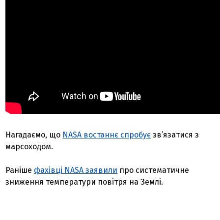
Нагадаємо, що
NASA востаннє спробує
зв’язатися з
марсоходом.
Раніше
фахівці NASA заявили
про систематичне
зниження температури повітря на Землі.