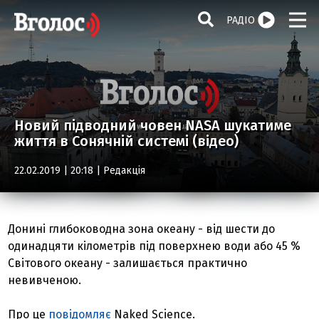
РАДІО
Новий підводний човен NASA шукатиме
життя в Сонячній системі (відео)
22.02.2019 | 20:18 |
Редакція
Донині глибоководна зона океану - від шести до
одинадцяти кілометрів під поверхнею води або 45 %
Світового океану - залишається практично
невивченою.
Про це
повідомляє
Naked Science.