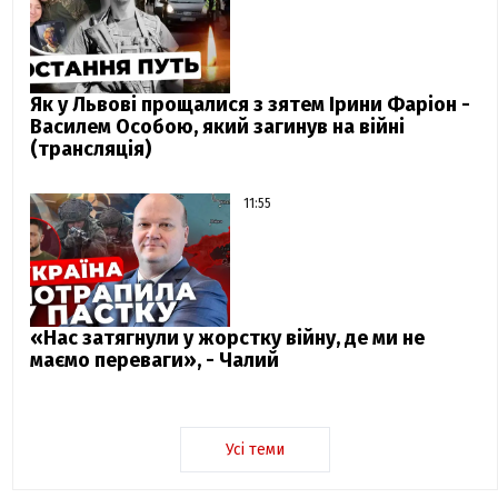
Як у Львові прощалися з зятем Ірини Фаріон -
Василем Особою, який загинув на війні
(трансляція)
11:55
«Нас затягнули у жорстку війну, де ми не
маємо переваги», - Чалий
Усі теми