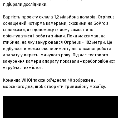
підібрали дослідники.
Вартість проекту склала 1,2 мільйона доларів. Orpheus
оснащений чотирма камерами, схожими на GoPro зі
спалахами, які допоможуть йому самостійно
орієнтуватися і робити знімки. Поки максимальна
глибина, на яку занурювався Orpheus - 182 метри. Це
відбулося в межах експерименту автономної роботи
апарату у вересні минулого року. Під час тестового
занурення камери апарату показали «крабоподібних» і
«трубчастих» істот.
Команда WHOI також об'єднала 40 зображень
морського дна, щоб створити тривимірну мозаїку.