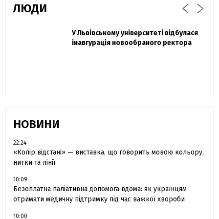
ЛЮДИ
Захисник "Азовсталі" Діанов вдруге
У Львівському університеті відбулася
Павло Дак
одружився та показав фото з весілля
інавгурація новообраного ректора
«Час не лікує, лише притуплює біль»:
сестра загиблого під Бахмутом Воїна з
Буковини розповіла про брата
НОВИНИ
22:24
«Колір відстані» — виставка, що говорить мовою кольору,
нитки та лінії
10:09
Безоплатна паліативна допомога вдома: як українцям
отримати медичну підтримку під час важкої хвороби
10:00