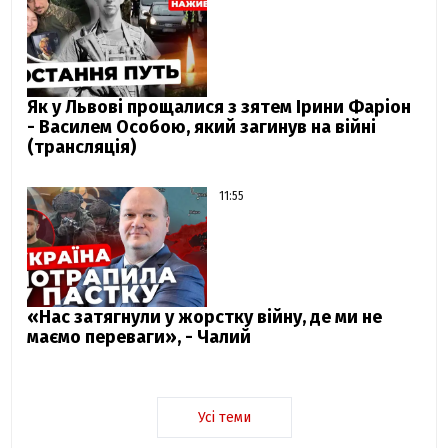
Як у Львові прощалися з зятем Ірини Фаріон
- Василем Особою, який загинув на війні
(трансляція)
11:55
«Нас затягнули у жорстку війну, де ми не
маємо переваги», - Чалий
Усі теми