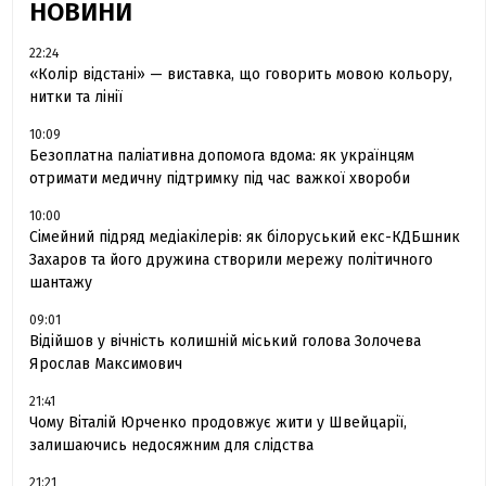
НОВИНИ
22:24
«Колір відстані» — виставка, що говорить мовою кольору,
нитки та лінії
10:09
Безоплатна паліативна допомога вдома: як українцям
отримати медичну підтримку під час важкої хвороби
10:00
Сімейний підряд медіакілерів: як білоруський екс-КДБшник
Захаров та його дружина створили мережу політичного
шантажу
09:01
Відійшов у вічність колишній міський голова Золочева
Ярослав Максимович
21:41
Чому Віталій Юрченко продовжує жити у Швейцарії,
залишаючись недосяжним для слідства
21:21