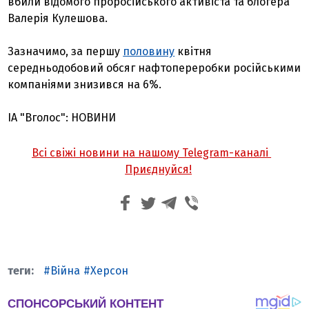
вбили відомого проросійського активіста та блогера
Валерія Кулешова.
Зазначимо, за першу
половину
квітня
середньодобовий обсяг нафтопереробки російськими
компаніями знизився на 6%.
ІА "Вголос": НОВИНИ
Всі свіжі новини на нашому Telegram-каналі
Приєднуйся!
Війна
Херсон