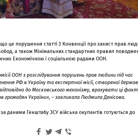
 що це порушення статті 3 Конвенції про захист прав люд
обод, а також Мінімальних стандартних правил поводже
лених Економічною і соціальною радами ООН.
місії ООН з розслідування порушень прав людини під час
нення РФ в Україну та експертної місії, створеної держа
відповідно до Московського механізму, врахувати ці фак
в громадян України», – закликала Людмила Денісова.
 за даними Генштабу ЗСУ війська окупантів готуються до
З'явилося відео знищеного ворожого С