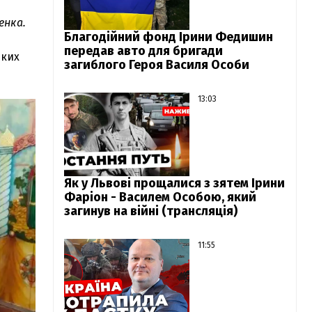
енка.
Благодійний фонд Ірини Федишин
передав авто для бригади
ьких
загиблого Героя Василя Особи
13:03
Як у Львові прощалися з зятем Ірини
Фаріон - Василем Особою, який
загинув на війні (трансляція)
11:55