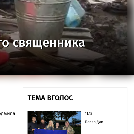
го священника
ТЕМА ВГОЛОС
юдмила
11:15
Павло Дак