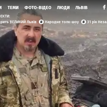
И
ТЕМИ
ФОТО-ВІДЕО
ЛЮДИ
ЛЬВІВ
орить ВЕЛИКИЙ Львів
Народне толк-шоу
31 рік Нез