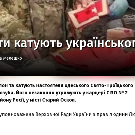
и катують українсько
на Мелешко
олон та катують настоятеля одеського Свято-Троїцького
озуба. Його незаконно утримують у карцері СІЗО № 2
ону Росії, у місті Старий Оскол.
уповноважена Верховної Ради України з прав людини Л