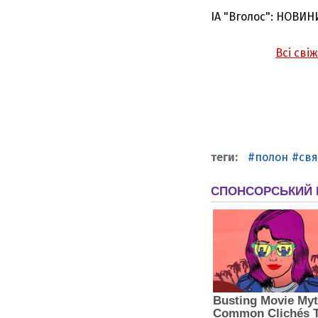
ІА "Вголос": НОВИН
Всі сві
полон
св