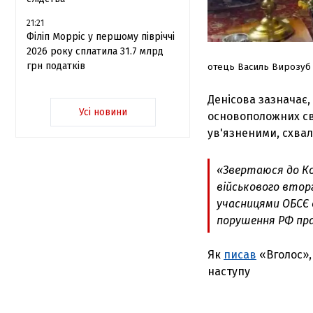
21:21
Філіп Морріс у першому півріччі
2026 року сплатила 31.7 млрд
грн податків
отець Василь Вирозуб
Денісова зазначає,
Усі новини
основоположних св
ув'язненими, схва
«Звертаюся до Ко
військового вторг
учасницями ОБСЄ 
порушення РФ пра
Як
писав
«Вголос»,
наступу