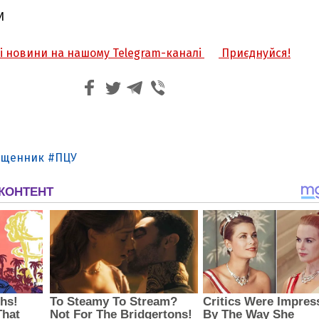
И
жі новини на нашому Telegram-каналі
Приєднуйся!
ященник
ПЦУ