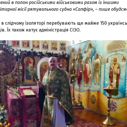
ений в полон російськими військовими разом із іншими
тарної місії рятувального судна «Сапфір», – пише обудсм
в слідчому ізоляторі перебувають ще майже 150 українс
. Їх також катує адміністрація СІЗО.