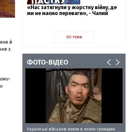
«Нас затягнули у жорстку війну, де
ми не маємо переваги», - Чалий
Усі теми
ини й
ння з
ФОТО-ВІДЕО
вами-
ти
у-35
Українські військові взяли в полон громадян