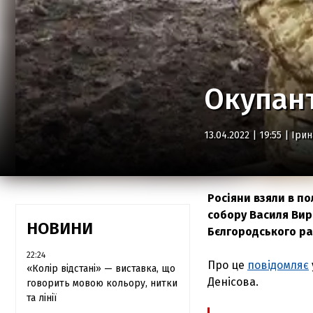
Окупант
13.04.2022 | 19:55 |
Іри
Росіяни взяли в п
собору Василя Вир
НОВИНИ
Бєлгородського рай
22:24
Про це
повідомляє
«Колір відстані» — виставка, що
Денісова.
говорить мовою кольору, нитки
та лінії