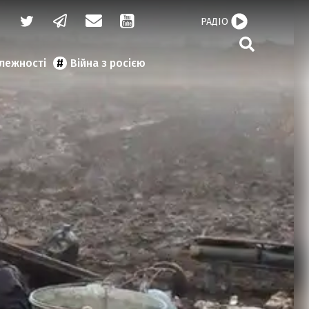
РАДІО
алежності
Війна з росією