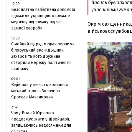
Василь був захопл
10:09
учасниками гумані
Безоплатна паліативна допомога
вдома: як українцям отримати
медичну підтримку під час
Окрім священника, 
важкої хвороби
військовослужбовців
10:00
Сімейний підряд медіакілерів: як
білоруський екс-КДБшник
Захаров та його дружина
створили мережу політичного
шантажу
09:01
Відійшов у вічність колишній
міський голова Золочева
Ярослав Максимович
21:41
Чому Віталій Юрченко
продовжує жити у Швейцарії,
залишаючись недосяжним для
слідства