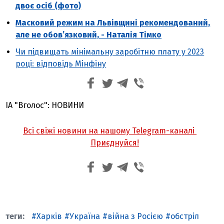
двоє осіб (фото)
Масковий режим на Львівщині рекомендований,
але не обов’язковий, - Наталія Тімко
Чи підвищать мінімальну заробітню плату у 2023
році: відповідь Мінфіну
ІА "Вголос": НОВИНИ
Всі свіжі новини на нашому Telegram-каналі
Приєднуйся!
Харків
Україна
війна з Росією
обстріл