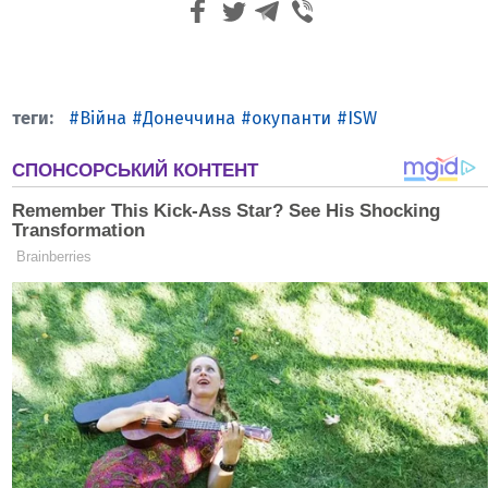
Війна
Донеччина
окупанти
ISW