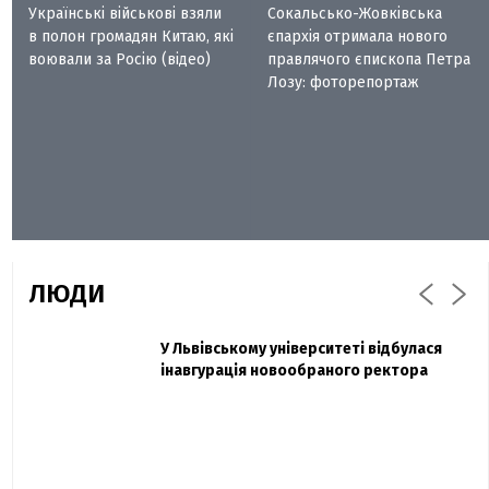
Українські військові взяли
Сокальсько-Жовківська
в полон громадян Китаю, які
єпархія отримала нового
воювали за Росію (відео)
правлячого єпископа Петра
Лозу: фоторепортаж
ЛЮДИ
Захисник "Азовсталі" Діанов вдруге
У Львівському університеті відбулася
Павло Дак
одружився та показав фото з весілля
інавгурація новообраного ректора
«Час не лікує, лише притуплює біль»:
сестра загиблого під Бахмутом Воїна з
Буковини розповіла про брата