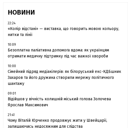
НОВИНИ
22:24
«Колір відстані» — виставка, що говорить мовою кольору,
нитки та лінії
10:09
Безоплатна паліативна допомога вдома: як українцям
отримати медичну підтримку під час важкої хвороби
10:00
Сімейний підряд медіакілерів: як білоруський екс-КДБшник
Захаров та його дружина створили мережу політичного
шантажу
09:01
Відійшов у вічність колишній міський голова Золочева
Ярослав Максимович
21:41
Чому Віталій Юрченко продовжує жити у Швейцарії,
залишаючись недосяжним для слідства