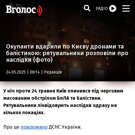
РАДІО
Окупанти вдарили по Києву дронами та
балістикою: рятувальники розповіли про
наслідки (фото)
24.05.2025 | 08:14 |
Редакція
У ніч проти 24 травня Київ опинився під черговим
масованим обстрілом БпЛА та балістики.
Рятувальники ліквідовують наслідки одразу на
кількох локаціях.
Про це
повідомило
ДСНС України.