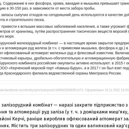
залізорудний комбінат — наразі закрите підприємство з
ня та агломерації руд заліза (у т. ч. з домішками миш'яку,
айоні Керчі, раніше виробляв офлюсований агломерат за
няк. Містить три залізорудних та один вапняковий кар'є