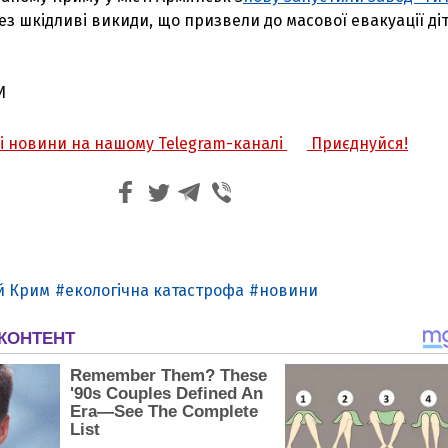
з шкідливі викиди, що призвели до масової евакуації діт
И
жі новини на нашому Telegram-каналі
Приєднуйся!
й Крим
екологічна катастрофа
новини