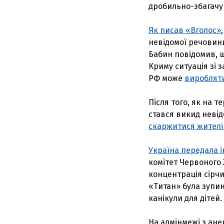
дробильно-збагачув
Як писав «Вголос»
невідомої речовин
Бабин повідомив, 
Криму ситуація зі 
РФ може
виробляти
Після того, як на 
стався викид невід
скаржитися жителі 
Україна передала 
комітет Червоного 
концентрація сірчи
«Титан» була зупин
канікули для дітей.
На адмінмежі з ан