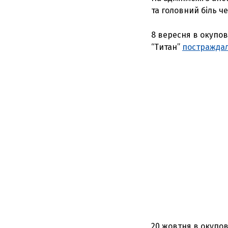
та головний біль ч
8 вересня в окупо
“Титан”
постражда
20 жовтня в окупов