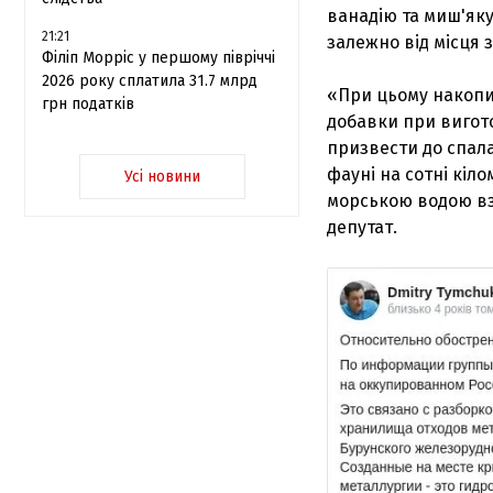
ванадію та миш'яку
21:21
залежно від місця 
Філіп Морріс у першому півріччі
2026 року сплатила 31.7 млрд
«При цьому накопич
грн податків
добавки при вигото
призвести до спал
фауні на сотні кі
Усі новини
морською водою вз
депутат.