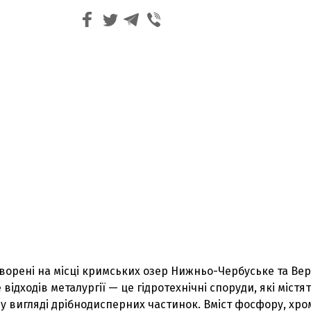
творені на місці кримських озер Нижньо-Чербуське та Ве
ідходів металургії — це гідротехнічні споруди, які містя
у вигляді дрібнодисперних частинок. Вміст фосфору, хро