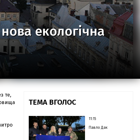
нова екологічна
з те,
ТЕМА ВГОЛОС
ховища
11:15
митро
Павло Дак