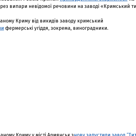
ерез випари невідомої речовини на заводі «Кримський ти
ваному Криму від викидів заводу кримський
ли
фермерські угіддя, зокрема, виноградники.
аному Криму у місті Армянськ з
нову запустили завод “Тит