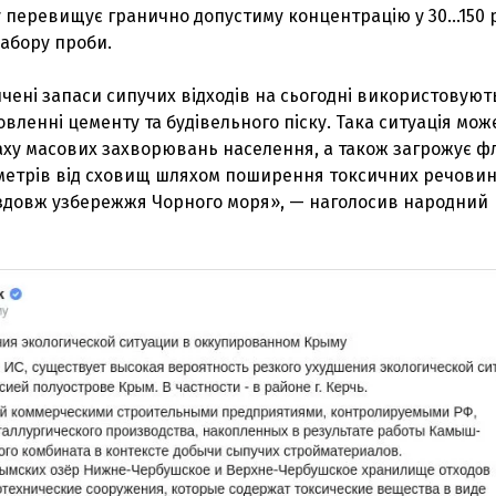
 перевищує гранично допустиму концентрацію у 30...150 р
забору проби.
ені запаси сипучих відходів на сьогодні використовуют
вленні цементу та будівельного піску. Така ситуація мож
аху масових захворювань населення, а також загрожує фл
лометрів від сховищ шляхом поширення токсичних речови
довж узбережжя Чорного моря», — наголосив народний
З'явилося відео знищеного ворожого С