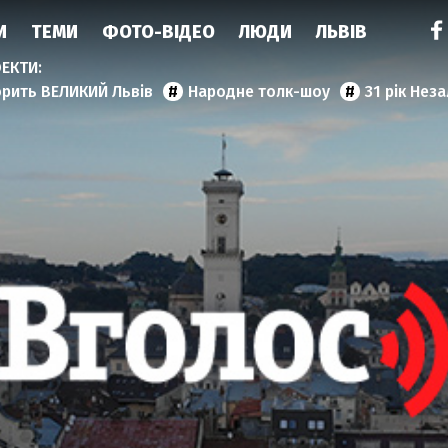
И
ТЕМИ
ФОТО-ВІДЕО
ЛЮДИ
ЛЬВІВ
орить ВЕЛИКИЙ Львів
Народне толк-шоу
31 рік Нез