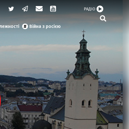
РАДІО
алежності
Війна з росією