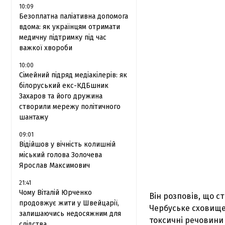
10:09
Безоплатна паліативна допомога
вдома: як українцям отримати
медичну підтримку під час
важкої хвороби
10:00
Сімейний підряд медіакілерів: як
білоруський екс-КДБшник
Захаров та його дружина
створили мережу політичного
шантажу
09:01
Відійшов у вічність колишній
міський голова Золочева
Ярослав Максимович
21:41
Чому Віталій Юрченко
Він розповів, що с
продовжує жити у Швейцарії,
Чербуське сховище в
залишаючись недосяжним для
токсичні речовини 
слідства