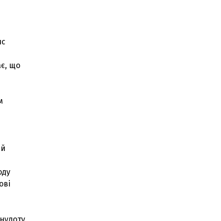
ис
є, що
м
ий
оду
ові
нудоту