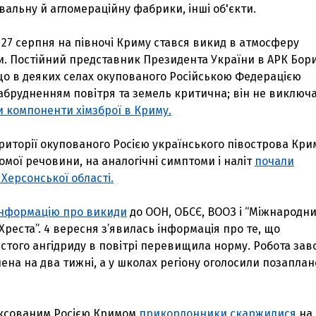
альну й агломераційну фабрики, інші об'єкти.
, 27 серпня на півночі Криму стався викид в атмосферу
и. Постійний представник Президента України в АРК Бор
що в деяких селах окупованого Російською Федерацією
забрудненням повітря та земель критична; він не виключа
 компоненти хімзброї в Криму.
території окупованого Росією українського півострова Кри
омої речовини, на аналогічні симптоми і наліт
почали
Херсонської області.
інформацію про викиди
до ООН, ОБСЄ, ВООЗ і “Міжнародн
Хреста”. 4 вересня з’явилась інформація про те, що
стого ангідриду в повітрі перевищила норму. Робота зав
ена на два тижні, а у школах регіону оголосили позаплан
ексованим Росією Кримом
прикордонники скаржилися
на 