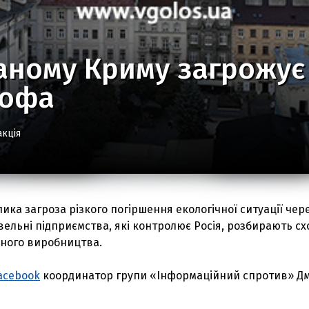
аному Криму загрожує 
рофа
акція
лика загроза різкого погіршення екологічної ситуації чере
вельні підприємства, які контролює Росія, розбирають с
йного виробництва.
acebook
координатор групи «Інформаційний спротив» Д