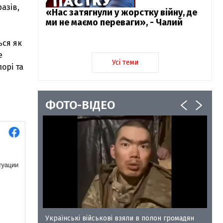
азів,
«Нас затягнули у жорстку війну, де
ми не маємо переваги», - Чалий
ься як
е
Усі теми
орі та
н
ФОТО-ВІДЕО
у-35
Українські військові взяли в полон громадян