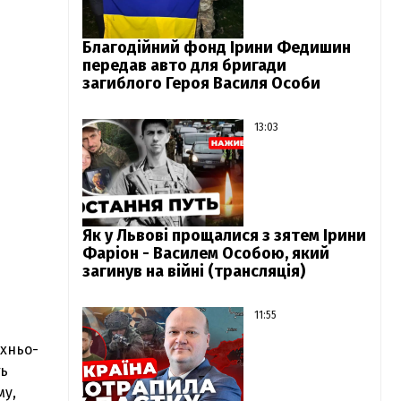
Благодійний фонд Ірини Федишин
передав авто для бригади
загиблого Героя Василя Особи
13:03
Як у Львові прощалися з зятем Ірини
Фаріон - Василем Особою, який
загинув на війні (трансляція)
11:55
рхньо-
ть
му,