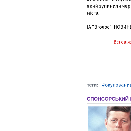
який зупинили чере
міста.
ІА "Вголос": НОВИН
Всі сві
окуповани