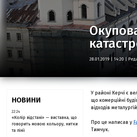
Окупов
катаст
28.01.2019 | 14:20 |
Ред
У районі Керчі є ве
НОВИНИ
що комерційні буді
відходів металургі
22:24
«Колір відстані» — виставка, що
Про це написав у
F
говорить мовою кольору, нитки
Тимчук.
та лінії