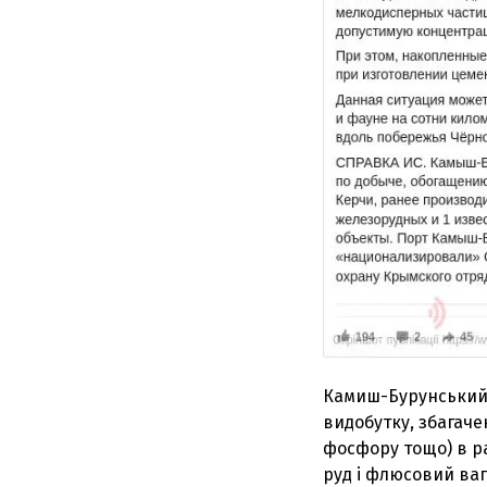
Камиш-Бурунський 
видобутку, збагачен
фосфору тощо) в р
руд і флюсовий вап