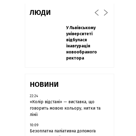
ЛЮДИ
Захисник
У Львівському
Павло Дак
"Азовсталі" Діанов
університеті
«Час не лікує, лише
вдруге одружився
відбулася
притуплює біль»:
та показав фото з
інавгурація
сестра загиблого
весілля
новообраного
під Бахмутом Воїна
ректора
з Буковини
розповіла про
брата
НОВИНИ
22:24
«Колір відстані» — виставка, що
говорить мовою кольору, нитки та
лінії
10:09
Безоплатна паліативна допомога