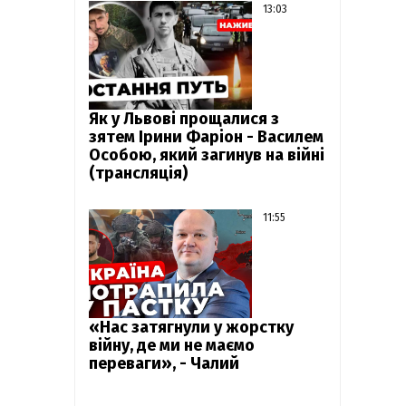
13:03
Як у Львові прощалися з
зятем Ірини Фаріон - Василем
Особою, який загинув на війні
(трансляція)
11:55
«Нас затягнули у жорстку
війну, де ми не маємо
переваги», - Чалий