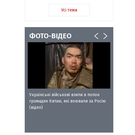
Усі теми
ФОТО-ВІДЕО
ворожого
Українські військові взяли в полон
Сокальс
громадян Китаю, які воювали за Росію
отримал
(відео)
Петра Л