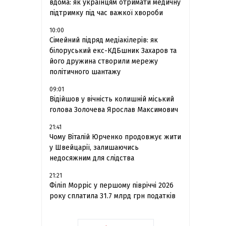
вдома: як українцям отримати медичну
підтримку під час важкої хвороби
10:00
Сімейний підряд медіакілерів: як
білоруський екс-КДБшник Захаров та
його дружина створили мережу
політичного шантажу
09:01
Відійшов у вічність колишній міський
голова Золочева Ярослав Максимович
21:41
Чому Віталій Юрченко продовжує жити
у Швейцарії, залишаючись
недосяжним для слідства
21:21
Філіп Морріс у першому півріччі 2026
року сплатила 31.7 млрд грн податків