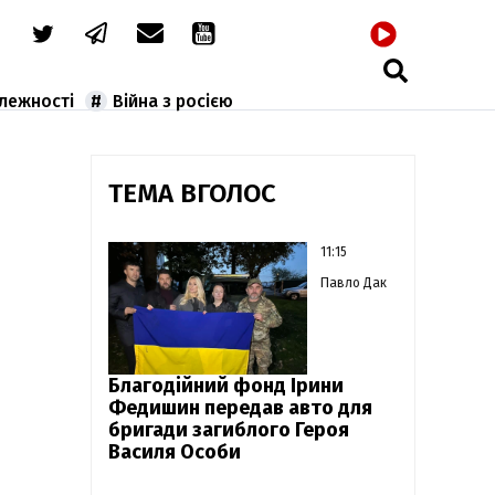
РАДІО
алежності
Війна з росією
ТЕМА ВГОЛОС
11:15
Павло Дак
Благодійний фонд Ірини
Федишин передав авто для
бригади загиблого Героя
Василя Особи