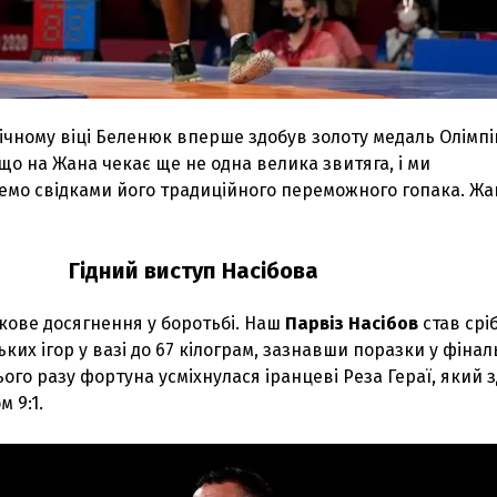
ічному віці Беленюк вперше здобув золоту медаль Олімп
 що на Жана чекає ще не одна велика звитяга, і ми
емо свідками його традиційного переможного гопака. Жан
Гідний виступ Насібова
кове досягнення у боротьбі. Наш
Парвіз Насібов
став срі
ких ігор у вазі до 67 кілограм, зазнавши поразки у фінал
ього разу фортуна усміхнулася іранцеві Реза Гераї, який 
 9:1.