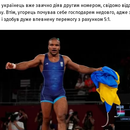
 українець вже звично діяв другим номером, свідомо ві
ву. Втім, угорець почував себе господарем недовго, адже
і здобув дуже впевнену перемогу з рахунком 5:1.
З'явилося відео знищеного ворожого С