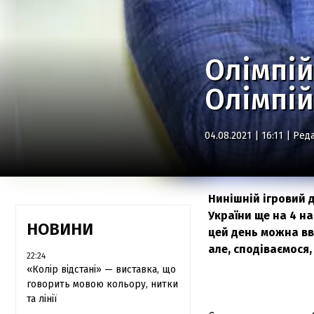
Олімпій
Олімпій
04.08.2021 | 16:11 |
Реда
Нинішній ігровий 
України ще на 4 на
НОВИНИ
цей день можна вв
але, сподіваємося,
22:24
«Колір відстані» — виставка, що
говорить мовою кольору, нитки
та лінії