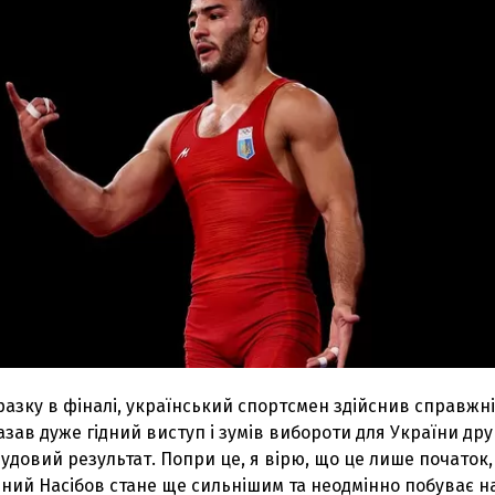
азку в фіналі, український спортсмен здійснив справжн
азав дуже гідний виступ і зумів вибороти для України дру
чудовий результат. Попри це, я вірю, що це лише початок, 
ний Насібов стане ще сильнішим та неодмінно побуває н