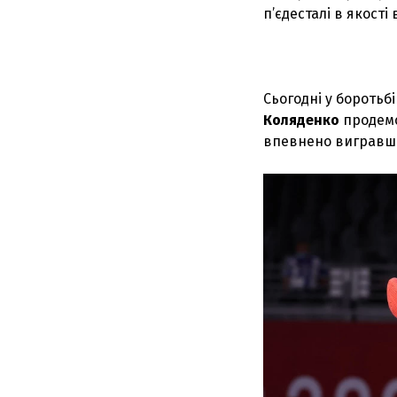
п’єдесталі в якості
Сьогодні у боротьб
Коляденко
продемо
впевнено вигравши