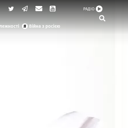
РАДІО
алежності
Війна з росією