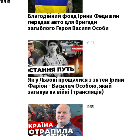
тилю
Благодійний фонд Ірини Федишин
передав авто для бригади
загиблого Героя Василя Особи
13:03
Як у Львові прощалися з зятем Ірини
Фаріон - Василем Особою, який
загинув на війні (трансляція)
11:55