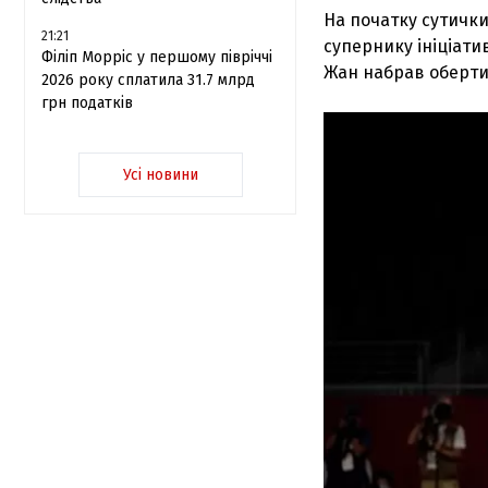
На початку сутички
21:21
супернику ініціати
Філіп Морріс у першому півріччі
Жан набрав оберти 
2026 року сплатила 31.7 млрд
грн податків
Усі новини