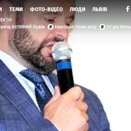
И
ТЕМИ
ФОТО-ВІДЕО
ЛЮДИ
ЛЬВІВ
орить ВЕЛИКИЙ Львів
Народне толк-шоу
31 рік Нез