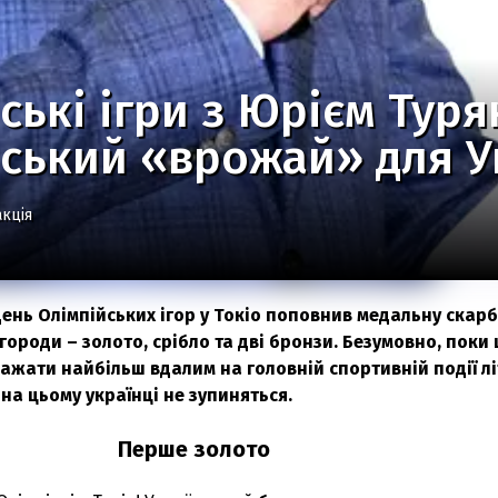
ські ігри з Юрієм Туря
ський «врожай» для У
кція
день Олімпійських ігор у Токіо поповнив медальну ска
городи – золото, срібло та дві бронзи. Безумовно, поки
ажати найбільш вдалим на головній спортивній події лі
 на цьому українці не зупиняться.
Перше золото