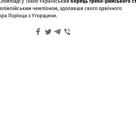
Олімпіаді у Токіо! Український
борець греко-римського с
олімпійським чемпіоном, здолавши свого одвічного
ора Лорінца з Угорщини.