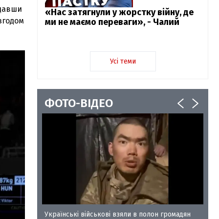
ддавши
«Нас затягнули у жорстку війну, де
 згодом
ми не маємо переваги», - Чалий
Усі теми
ФОТО-ВІДЕО
у-35
Українські військові взяли в полон громадян