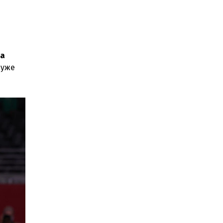
на
дуже