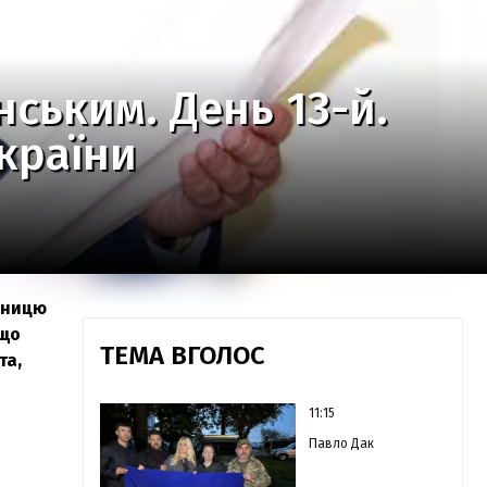
нським. День 13-й.
країни
рбницю
 що
ТЕМА ВГОЛОС
та,
11:15
Павло Дак