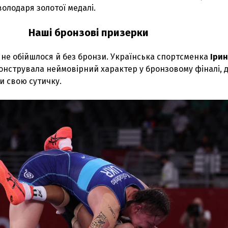
 володаря золотої медалі.
Наші бронзові призерки
і не обійшлося й без бронзи. Українська спортсменка
Іри
нструвала неймовірний характер у бронзовому фіналі, 
 свою сутичку.