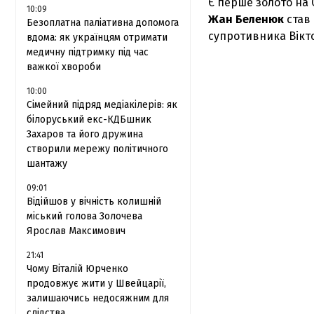
Є перше золото на 
10:09
Жан Беленюк
став 
Безоплатна паліативна допомога
супротивника Вікт
вдома: як українцям отримати
медичну підтримку під час
важкої хвороби
10:00
Сімейний підряд медіакілерів: як
білоруський екс-КДБшник
Захаров та його дружина
створили мережу політичного
шантажу
09:01
Відійшов у вічність колишній
міський голова Золочева
Ярослав Максимович
21:41
Чому Віталій Юрченко
продовжує жити у Швейцарії,
залишаючись недосяжним для
слідства