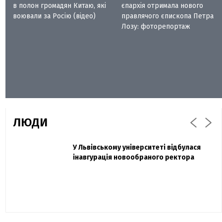
в полон громадян Китаю, які
єпархія отримала нового
воювали за Росію (відео)
правлячого єпископа Петра
Лозу: фоторепортаж
ЛЮДИ
Захисник "Азовсталі" Діанов вдруге
У Львівському університеті відбулася
Павло Дак
одружився та показав фото з весілля
інавгурація новообраного ректора
«Час не лікує, лише притуплює біль»:
сестра загиблого під Бахмутом Воїна з
Буковини розповіла про брата