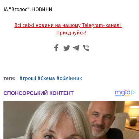
ІА "Вголос": НОВИНИ
Всі свіжі новини на нашому Telegram-каналі
Приєднуйся!
гроші
Схема
обмінник