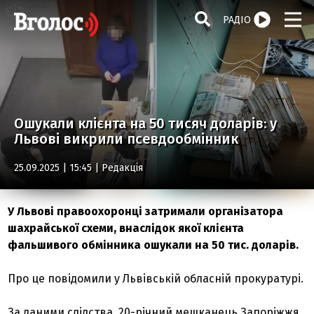
РАДІО
Ошукали клієнта на 50 тисяч доларів: у
Львові викрили псевдообмінник
25.09.2025 | 15:45 |
Редакція
У Львові правоохоронці затримали організатора
шахрайської схеми, внаслідок якої клієнта
фальшивого обмінника ошукали на 50 тис. доларів.
Про це повідомили у Львівській обласній прокуратурі.
За даними слідства, 20-річний мешканець Запоріжжя