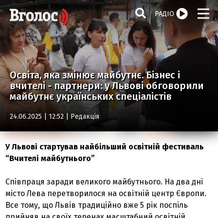
РАДІО
Освіта, яка змінює майбутнє. Бізнес і
вчителі - партнери: у Львові обговорили
майбутнє українських спеціалістів
24.06.2025 | 12:52 |
Редакція
У Львові стартував найбільший освітній фестиваль
“Вчителі майбутнього”
Співпраця заради великого майбутнього. На два дні
місто Лева перетворилося на освітній центр Європи.
Все тому, що Львів традиційно вже 5 рік поспіль
прийняв на своїх теренах масштабний освітній