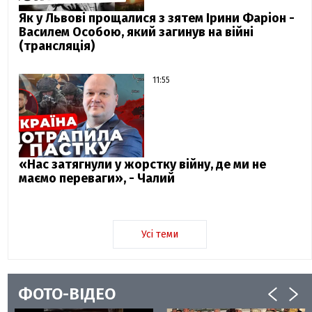
Як у Львові прощалися з зятем Ірини Фаріон -
Василем Особою, який загинув на війні
(трансляція)
11:55
«Нас затягнули у жорстку війну, де ми не
маємо переваги», - Чалий
Усі теми
ФОТО-ВІДЕО