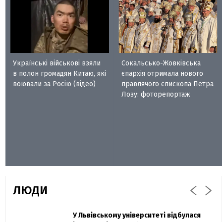
Українські військові взяли
Сокальсько-Жовківська
в полон громадян Китаю, які
єпархія отримала нового
воювали за Росію (відео)
правлячого єпископа Петра
Лозу: фоторепортаж
ЛЮДИ
Захисник "Азовсталі" Діанов вдруге
У Львівському університеті відбулася
Павло Дак