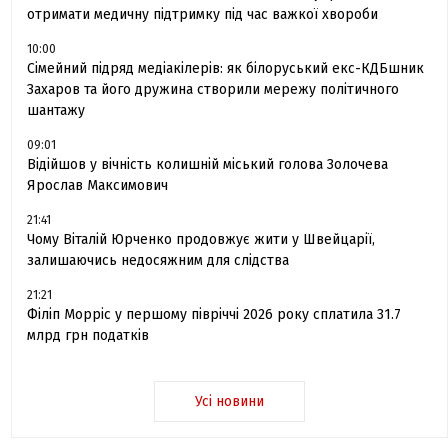
отримати медичну підтримку під час важкої хвороби
10:00
Сімейний підряд медіакілерів: як білоруський екс-КДБшник
Захаров та його дружина створили мережу політичного
шантажу
09:01
Відійшов у вічність колишній міський голова Золочева
Ярослав Максимович
21:41
Чому Віталій Юрченко продовжує жити у Швейцарії,
залишаючись недосяжним для слідства
21:21
Філіп Морріс у першому півріччі 2026 року сплатила 31.7
млрд грн податків
Усі новини