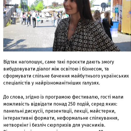
Відтак наголошує, саме такі проєкти дають змогу
вибудовувати діалог між освітою і бізнесом, та
сформувати спільне бачення майбутнього українських
спеціалістів у найрізноманітніших галузях.
До слова, згідно із програмою фестивалю, гості мали
можливість відвідати понад 250 подій, серед яких:
панельні дискусії, презентації, лекції, майстерки,
інтерактивні формати, неформальне спілкування,
нетворкінг і безліч сюрпризів для учасників.