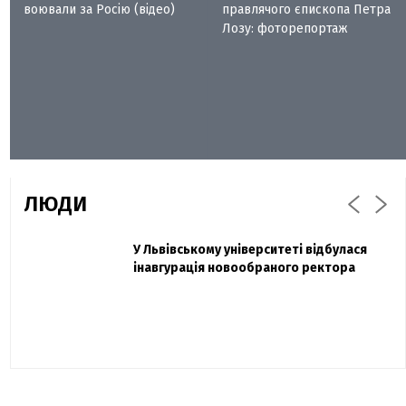
воювали за Росію (відео)
правлячого єпископа Петра
Лозу: фоторепортаж
ЛЮДИ
Захисник "Азовсталі" Діанов вдруге
У Львівському університеті відбулася
Павло Дак
одружився та показав фото з весілля
інавгурація новообраного ректора
«Час не лікує, лише притуплює біль»:
сестра загиблого під Бахмутом Воїна з
Буковини розповіла про брата