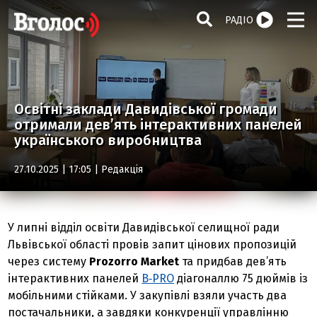
РАДІО
Освітні заклади Давидівської громади
отримали дев’ять інтерактивних панелей
українського виробництва
27.10.2025 | 17:05 |
Редакція
У липні відділ освіти Давидівської селищної ради
Львівської області провів запит цінових пропозицій
через систему
Prozorro Market
та придбав дев’ять
інтерактивних панелей
B‑PRO
діагоналлю 75 дюймів із
мобільними стійками. У закупівлі взяли участь два
постачальники, а завдяки конкуренції управлінню