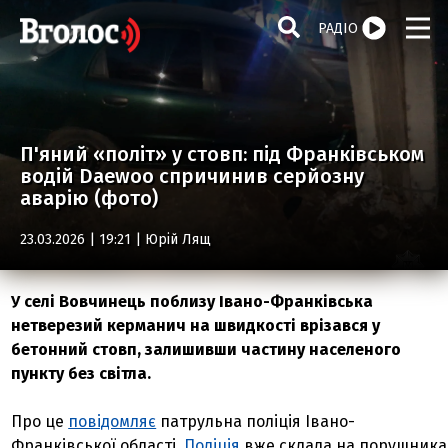
РАДІО
П'яний «політ» у стовп: під Франківськом
водій Daewoo спричинив серйозну
аварію (фото)
23.03.2026 | 19:21 |
Юрій Лящ
У селі Вовчинець поблизу Івано-Франківська
нетверезий керманич на швидкості врізався у
бетонний стовп, залишивши частину населеного
пункту без світла.
Про це
повідомляє
патрульна поліція Івано-
Франківської області.
Поліція
вже склала на порушника