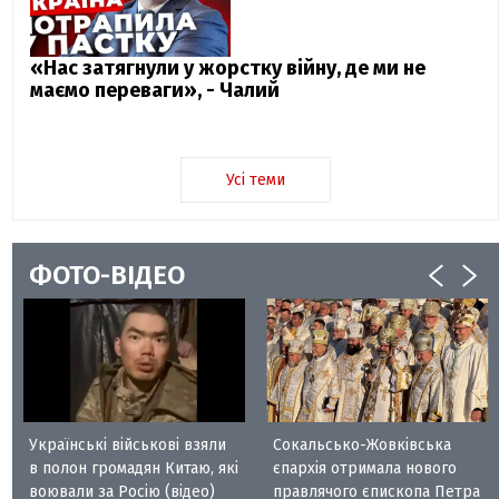
«Нас затягнули у жорстку війну, де ми не
маємо переваги», - Чалий
Усі теми
ФОТО-ВІДЕО
Українські військові взяли
Сокальсько-Жовківська
в полон громадян Китаю, які
єпархія отримала нового
воювали за Росію (відео)
правлячого єпископа Петра