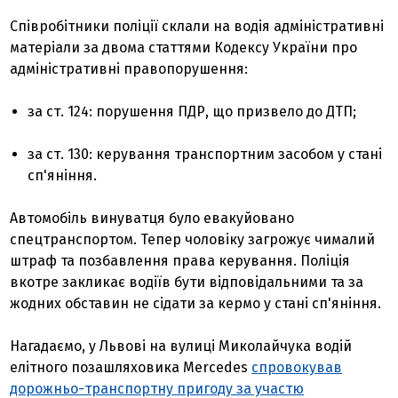
Співробітники поліції склали на водія адміністративні
матеріали за двома статтями Кодексу України про
адміністративні правопорушення:
за ст. 124: порушення ПДР, що призвело до ДТП;
за ст. 130: керування транспортним засобом у стані
сп'яніння.
Автомобіль винуватця було евакуйовано
спецтранспортом. Тепер чоловіку загрожує чималий
штраф та позбавлення права керування. Поліція
вкотре закликає водіїв бути відповідальними та за
жодних обставин не сідати за кермо у стані сп'яніння.
Нагадаємо, у Львові на вулиці Миколайчука водій
елітного позашляховика Mercedes
спровокував
дорожньо-транспортну пригоду за участю