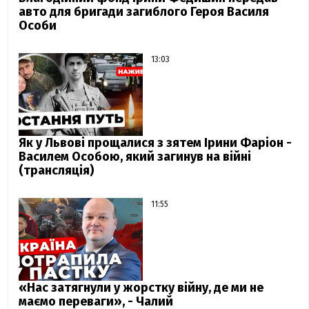
авто для бригади загиблого Героя Василя
Особи
13:03
Як у Львові прощалися з зятем Ірини Фаріон -
Василем Особою, який загинув на війні
(трансляція)
11:55
«Нас затягнули у жорстку війну, де ми не
маємо переваги», - Чалий