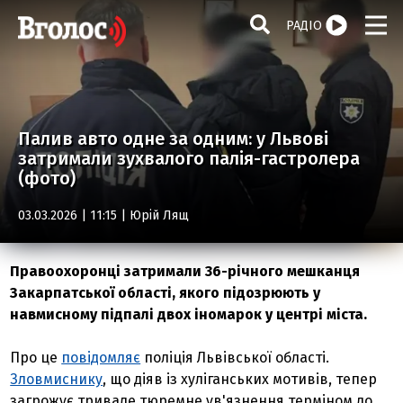
РАДІО
Палив авто одне за одним: у Львові
затримали зухвалого палія-гастролера
(фото)
03.03.2026 | 11:15 |
Юрій Лящ
Правоохоронці затримали 36-річного мешканця
Закарпатської області, якого підозрюють у
навмисному підпалі двох іномарок у центрі міста.
Про це
повідомляє
поліція Львівської області.
Зловмиснику
, що діяв із хуліганських мотивів, тепер
загрожує тривале тюремне ув'язнення терміном до