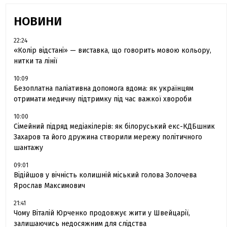
НОВИНИ
22:24
«Колір відстані» — виставка, що говорить мовою кольору,
нитки та лінії
10:09
Безоплатна паліативна допомога вдома: як українцям
отримати медичну підтримку під час важкої хвороби
10:00
Сімейний підряд медіакілерів: як білоруський екс-КДБшник
Захаров та його дружина створили мережу політичного
шантажу
09:01
Відійшов у вічність колишній міський голова Золочева
Ярослав Максимович
21:41
Чому Віталій Юрченко продовжує жити у Швейцарії,
залишаючись недосяжним для слідства