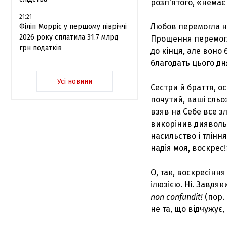
розп'ятого, «немає т
21:21
Любов перемогла н
Філіп Морріс у першому півріччі
2026 року сплатила 31.7 млрд
Прощення перемогло
грн податків
до кінця, але воно
благодать цього дн
Усі новини
Сестри й браття, о
почутий, ваші сльоз
взяв на Себе все з
викорінив дияволь
насильство і тлінн
надія моя, воскрес!
О, так, воскресіння
ілюзією. Ні. Завдя
non confundit!
(пор.
не та, що відчужує,