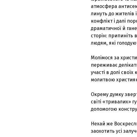
атмосфера антисемі
линуть до жителів і
конфлікт і далі по
драматичної й гане
сторін: припиніть 
людям, які голодую
Молімося за христия
переживає делікатни
участі в долі свої
молитвою християн
Окрему думку зверт
світі «тривалих» г
допомогою констру
Нехай же Воскресл
заохотить усі залу