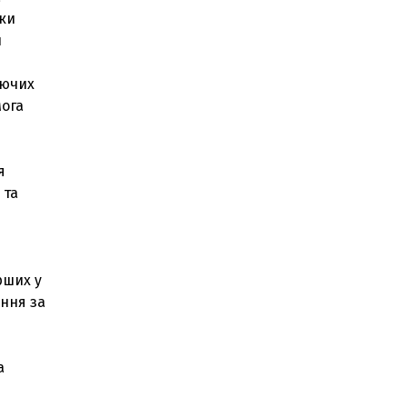
мки
й
юючих
мога
я
 та
рших у
ення за
а