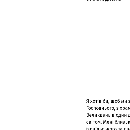
Я хотів би, щоб ми
Господнього, з хра
Великдень в один д
світом. Мені близьк
ізраїльського та п