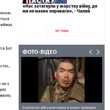
«Нас затягнули у жорстку війну, де
ми не маємо переваги», - Чалий
рехню.
еться
приймає
Усі теми
к
уса Бог
ФОТО-ВІДЕО
стос,
е не є
pes
гливою;
у-35
Українські військові взяли в полон громадян