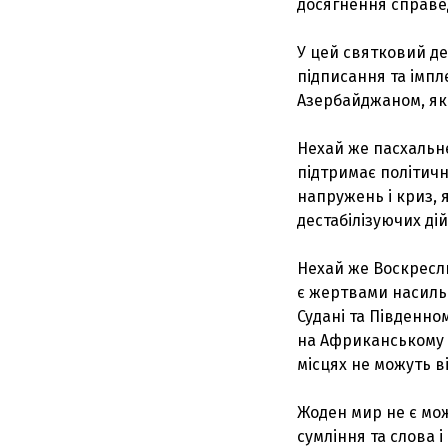
досягнення справе
У цей святковий д
підписання та імпл
Азербайджаном, яка
Нехай же пасхальне
підтримає політичн
напружень і криз, 
дестабілізуючих дій
Нехай же Воскресли
є жертвами насильс
Судані та Південном
на Африканському Ро
місцях не можуть в
Жоден мир не є мож
сумління та слова 