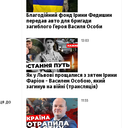
Благодійний фонд Ірини Федишин
передав авто для бригади
загиблого Героя Василя Особи
13:03
Як у Львові прощалися з зятем Ірини
Фаріон - Василем Особою, який
загинув на війні (трансляція)
11:55
ця до