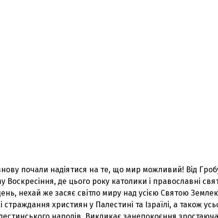
 знову почали надіятися на те, що мир можливий! Від Гроб
му Воскресіння, де цього року католики і православні св
ень, нехай же засяє світло миру над усією Святою Землею
і страждання християн у Палестині та Ізраїлі, а також усь
алестинського народів. Викликає занепокоєння зростаюч