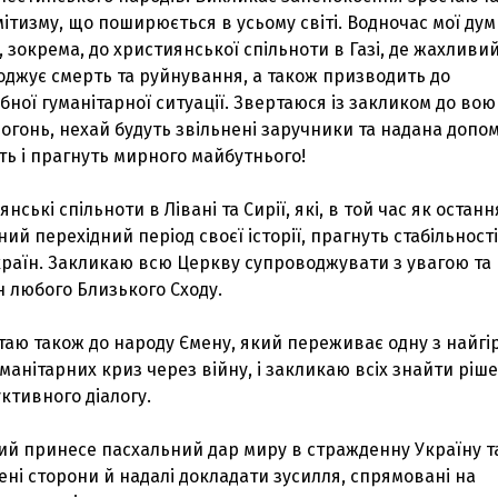
тизму, що поширюється в усьому світі. Водночас мої ду
, зокрема, до християнської спільноти в Газі, де жахливи
роджує смерть та руйнування, а також призводить до
бної гуманітарної ситуації. Звертаюся із закликом до во
вогонь, нехай будуть звільнені заручники та надана допо
ть і прагнуть мирного майбутнього!
нські спільноти в Лівані та Сирії, які, в той час як останн
й перехідний період своєї історії, прагнуть стабільності
х країн. Закликаю всю Церкву супроводжувати з увагою та
 любого Близького Сходу.
аю також до народу Ємену, який переживає одну з найгі
уманітарних криз через війну, і закликаю всіх знайти ріш
ктивного діалогу.
ий принесе пасхальний дар миру в стражденну Україну т
чені сторони й надалі докладати зусилля, спрямовані на