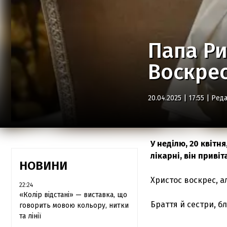
Папа Ри
Воскрес
20.04.2025 | 17:55 |
Реда
У неділю, 20 квітн
лікарні, він приві
НОВИНИ
Христос воскрес, а
22:24
«Колір відстані» — виставка, що
Браття й сестри, б
говорить мовою кольору, нитки
та лінії