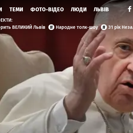
И
ТЕМИ
ФОТО-ВІДЕО
ЛЮДИ
ЛЬВІВ
орить ВЕЛИКИЙ Львів
Народне толк-шоу
31 рік Нез