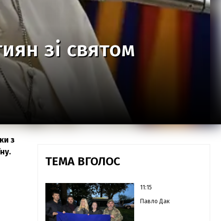
иян зі святом
ки з
ну.
ТЕМА ВГОЛОС
11:15
Павло Дак