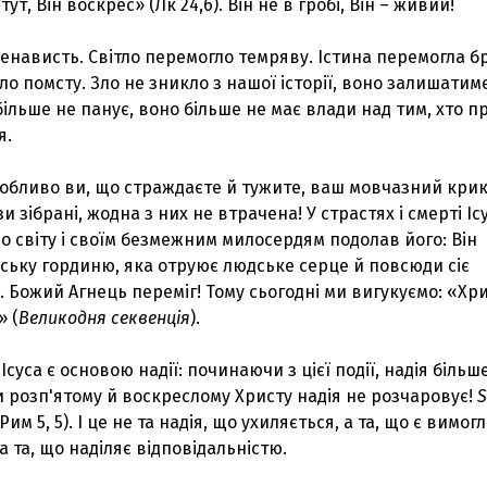
ут, Він воскрес» (Лк 24,6). Він не в гробі, Він – живий!
енависть. Світло перемогло темряву. Істина перемогла б
 помсту. Зло не зникло з нашої історії, воно залишатим
 більше не панує, воно більше не має влади над тим, хто 
я.
собливо ви, що страждаєте й тужите, ваш мовчазний кри
и зібрані, жодна з них не втрачена! У страстях і смерті Іс
ло світу і своїм безмежним милосердям подолав його: Він
ську гординю, яка отруює людське серце й повсюди сіє
я. Божий Агнець переміг! Тому сьогодні ми вигукуємо: «Хри
» (
Великодня секвенція
).
 Ісуса є основою надії: починаючи з цієї події, надія більш
ки розп'ятому й воскреслому Христу надія не розчаровує!
S
 Рим 5, 5). І це не та надія, що ухиляється, а та, що є вимо
 а та, що наділяє відповідальністю.
З'явилося відео знищеного ворожого С