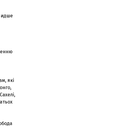
швидше
тренню
м, які
онго,
Сахелі,
гатьох
вобода