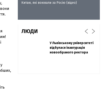
Китаю, які воювали за Росію (відео)
у,
 вони
тя.
ЛЮДИ
ля
ним!
і
Захисник "Азовсталі" Діанов
У Львівському університеті
Павло Дак
вдруге одружився та
відбулася інавгурація
«Час не лікує, лише
показав фото з весілля
новообраного ректора
притуплює біль»: сестра
загиблого під Бахмутом
Воїна з Буковини розповіла
 у
про брата
лабших,
іть