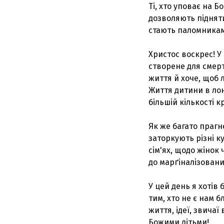
Ті, хто уповає на Б
дозволяють підняти
стають паломниками
Христос воскрес! У
створене для смерті
життя й хоче, щоб 
Життя дитини в лоні
більшій кількості 
Як же багато прагн
заторкують різні к
сім'ях, щодо жінок 
до марґіналізованих
У цей день я хотів 
тим, хто не є нам б
життя, ідеї, звичаї
Божими дітьми!