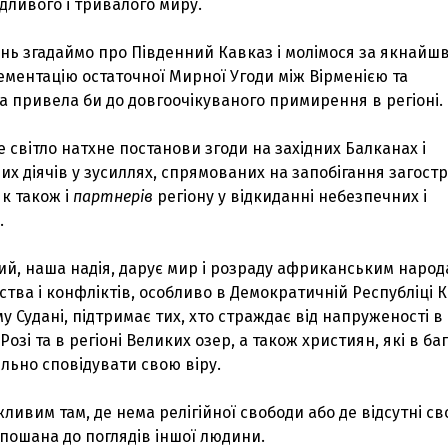
дливого і тривалого миру.
ень згадаймо про Південний Кавказ і молімося за якнай
ементацію остаточної Мирної Угоди між Вірменією та
 привела би до довгоочікуваного примирення в регіоні.
 світло натхне постанови згоди на західних Балканах і
их діячів у зусиллях, спрямованих на запобігання загос
як також і
партнерів
регіону у відкиданні небезпечних і
.
й, наша надія, дарує мир і розраду африканським народа
тва і конфліктів, особливо в Демократичній Республіці К
у Судані, підтримає тих, хто страждає від напруженості в 
зі та в регіоні Великих озер, а також християн, які в ба
ільно сповідувати свою віру.
ливим там, де нема релігійної свободи або де відсутні с
і пошана до поглядів іншої людини.