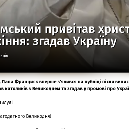
мський привітав христ
іння: згадав Україну
кція
я, Папа Франциск вперше з'явився на публіці після випис
тав католиків з Великоднем та згадав у промові про Украї
лилуя!
лагодатного Великодня!