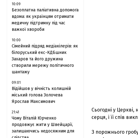
10:09
Безоплатна паліативна допомога
вдома: як українцям отримати
медичну підтримку під час
важкої хвороби
10:00
Сімейний підряд медіакілерів: як
білоруський екс-КДБшник
Захаров та його дружина
створили мережу політичного
шантажу
09:01
Відійшов у вічність колишній
міський голова Золочева
Ярослав Максимович
Сьогодні у Церкві, 
21:41
серця, і її спів ви
Чому Віталій Юрченко
продовжує жити у Швейцарії,
залишаючись недосяжним для
З порожнього гробу
слідства