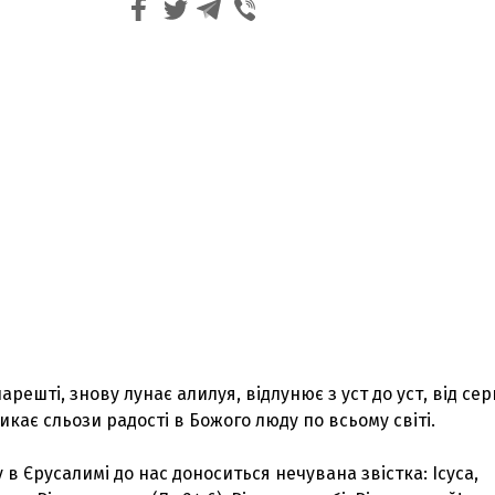
нарешті, знову лунає алилуя, відлунює з уст до уст, від сер
кликає сльози радості в Божого люду по всьому світі.
 в Єрусалимі до нас доноситься нечувана звістка: Ісуса,