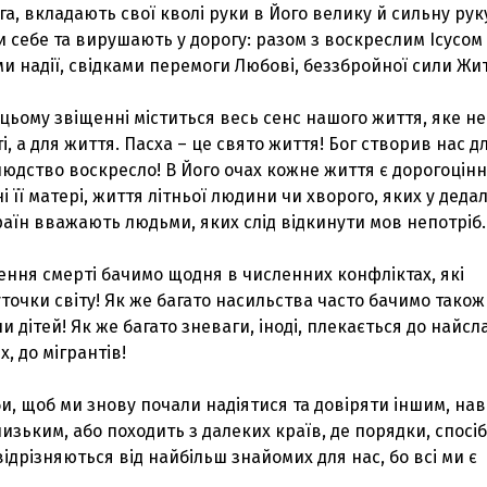
ога, вкладають свої кволі руки в Його велику й сильну рук
 себе та вирушають у дорогу: разом з воскреслим Ісусом
 надії, свідками перемоги Любові, беззбройної сили Жит
 цьому звіщенні міститься весь сенс нашого життя, яке не
, а для життя. Пасха – це свято життя! Бог створив нас д
людство воскресло! В Його очах кожне життя є дорогоцін
 її матері, життя літньої людини чи хворого, яких у дедал
країн вважають людьми, яких слід відкинути мов непотріб.
ення смерті бачимо щодня в численних конфліктах, які
уточки світу! Як же багато насильства часто бачимо також
чи дітей! Як же багато зневаги, іноді, плекається до найс
, до мігрантів!
би, щоб ми знову почали надіятися та довіряти іншим, нав
лизьким, або походить з далеких країв, де порядки, спосіб
 відрізняються від найбільш знайомих для нас, бо всі ми є