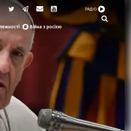
РАДІО
алежності
Війна з росією