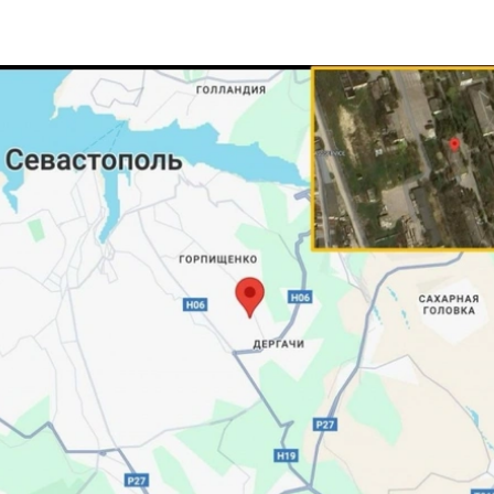
З'явилося відео знищеного ворожого С