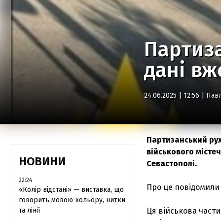
Партиза
дані вж
24.06.2025 | 12:56 |
Пав
Партизанський рух
військового місте
НОВИНИ
Севастополі.
22:24
Про це повідомили 
«Колір відстані» — виставка, що
говорить мовою кольору, нитки
та лінії
Ця військова части