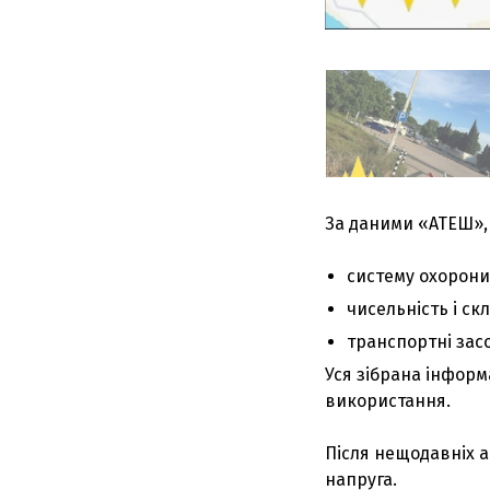
За даними «АТЕШ», 
систему охорони
чисельність і ск
транспортні засо
Уся зібрана інфор
використання.
Після нещодавніх а
напруга.