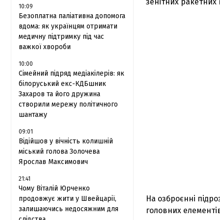
зенітних ракетних 
10:09
Безоплатна паліативна допомога
вдома: як українцям отримати
медичну підтримку під час
важкої хвороби
10:00
Сімейний підряд медіакілерів: як
білоруський екс-КДБшник
Захаров та його дружина
створили мережу політичного
шантажу
09:01
Відійшов у вічність колишній
міський голова Золочева
Ярослав Максимович
21:41
Чому Віталій Юрченко
На озброєнні підро
продовжує жити у Швейцарії,
залишаючись недосяжним для
головних елементів
слідства