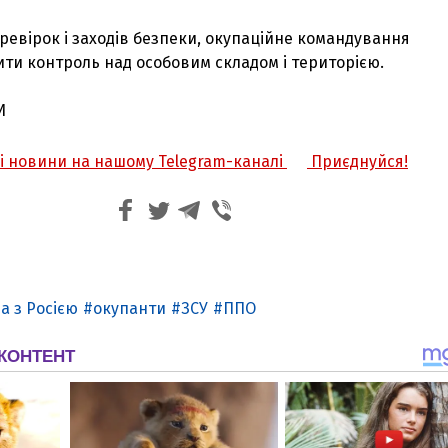
еревірок і заходів безпеки, окупаційне командування
ти контроль над особовим складом і територією.
И
жі новини на нашому Telegram-каналі
Приєднуйся!
а з Росією
окупанти
ЗСУ
ППО