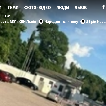
И
ТЕМИ
ФОТО-ВІДЕО
ЛЮДИ
ЛЬВІВ
орить ВЕЛИКИЙ Львів
Народне толк-шоу
31 рік Нез