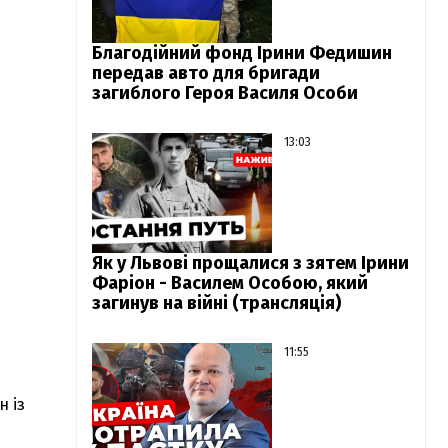
Благодійний фонд Ірини Федишин
передав авто для бригади
загиблого Героя Василя Особи
13:03
Як у Львові прощалися з зятем Ірини
Фаріон - Василем Особою, який
загинув на війні (трансляція)
11:55
н із