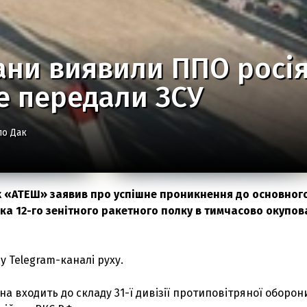
ни виявили ППО росія
е передали ЗСУ
ло Дак
 «АТЕШ» заявив про успішне проникнення до основног
чка 12-го зенітного ракетного полку в тимчасово окупо
у Telegram-каналі руху.
на входить до складу 31-ї дивізії протиповітряної оборон