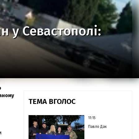
н у Севастополі:
о
ваному
ТЕМА ВГОЛОС
11:15
Павло Дак
и