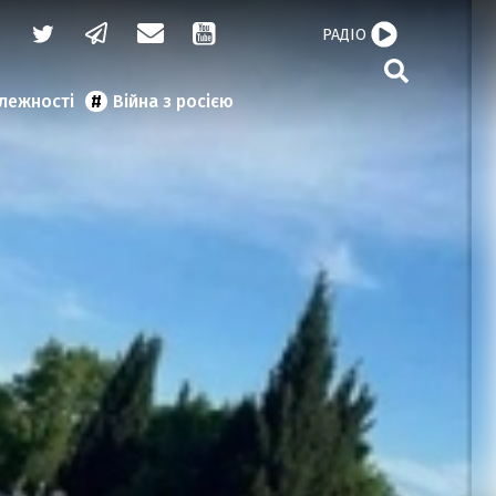
РАДІО
алежності
Війна з росією