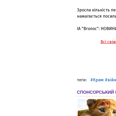
Зросла кількість п
намагається посили
ІА "Вголос": НОВИН
Всі сві
Крим
війн