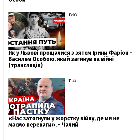
13:03
Як у Львові прощалися з зятем Ірини Фаріон -
Василем Особою, який загинув на війні
(трансляція)
11:55
«Нас затягнули у жорстку війну, де ми не
маємо переваги», - Чалий