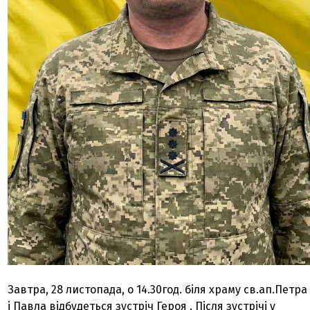
Завтра, 28 листопада, о 14.30год. біля храму св.ап.Петра
і Павла відбудеться зустріч Героя . Після зустрічі у