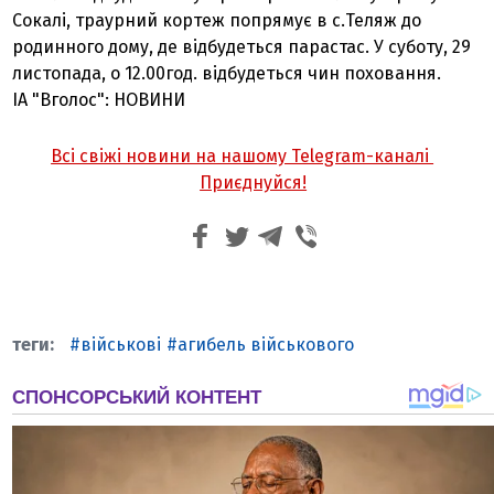
Сокалі, траурний кортеж попрямує в с.Теляж до
родинного дому, де відбудеться парастас. У суботу, 29
листопада, о 12.00год. відбудеться чин поховання.
ІА "Вголос": НОВИНИ
Всі свіжі новини на нашому Telegram-каналі
Приєднуйся!
військові
агибель військового