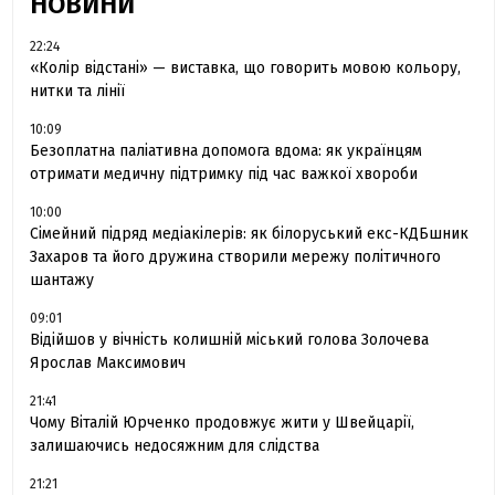
НОВИНИ
22:24
«Колір відстані» — виставка, що говорить мовою кольору,
нитки та лінії
10:09
Безоплатна паліативна допомога вдома: як українцям
отримати медичну підтримку під час важкої хвороби
10:00
Сімейний підряд медіакілерів: як білоруський екс-КДБшник
Захаров та його дружина створили мережу політичного
шантажу
09:01
Відійшов у вічність колишній міський голова Золочева
Ярослав Максимович
21:41
Чому Віталій Юрченко продовжує жити у Швейцарії,
залишаючись недосяжним для слідства
21:21