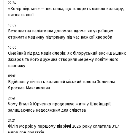
22:24
«Колір відстані» — виставка, що говорить мовою кольору,
нитки та лінії
10:09
Безоплатна паліативна допомога вдома: як українцям
отримати медичну підтримку під час важкої хвороби
10:00
Сімейний підряд медіакілерів: як білоруський екс-КДБшник
Захаров та його дружина створили мережу політичного
шантажу
09:01
Відійшов у вічність колишній міський голова Золочева
Ярослав Максимович
21:41
Чому Віталій Юрченко продовжує жити у Швейцарії,
залишаючись недосяжним для слідства
21:21
Філіп Морріс у першому півріччі 2026 року сплатила 31.7
млрд грн податків