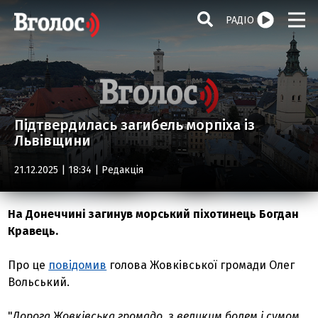
РАДІО
Підтвердилась загибель морпіха із
Львівщини
21.12.2025 | 18:34 |
Редакція
На Донеччині загинув морський піхотинець Богдан
Кравець.
Про це
повідомив
голова Жовківської громади Олег
Вольський.
"
Дорога Жовківська громадо, з великим болем і сумом