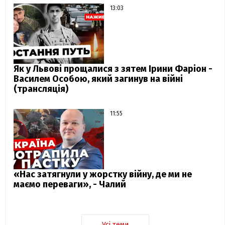
13:03
Як у Львові прощалися з зятем Ірини Фаріон -
Василем Особою, який загинув на війні
(трансляція)
11:55
«Нас затягнули у жорстку війну, де ми не
маємо переваги», - Чалий
Усі теми