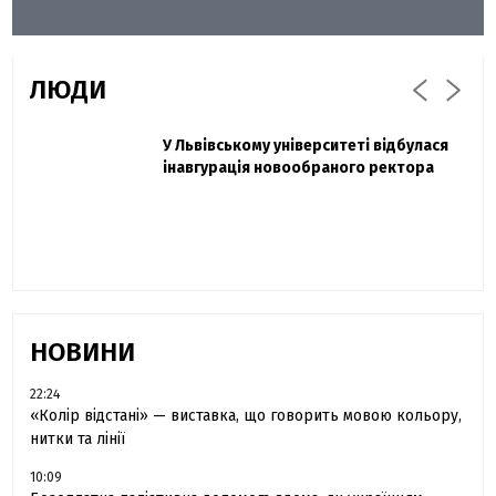
ЛЮДИ
Захисник "Азовсталі" Діанов вдруге
У Львівському університеті відбулася
Павло Дак
одружився та показав фото з весілля
інавгурація новообраного ректора
«Час не лікує, лише притуплює біль»:
сестра загиблого під Бахмутом Воїна з
Буковини розповіла про брата
НОВИНИ
22:24
«Колір відстані» — виставка, що говорить мовою кольору,
нитки та лінії
10:09