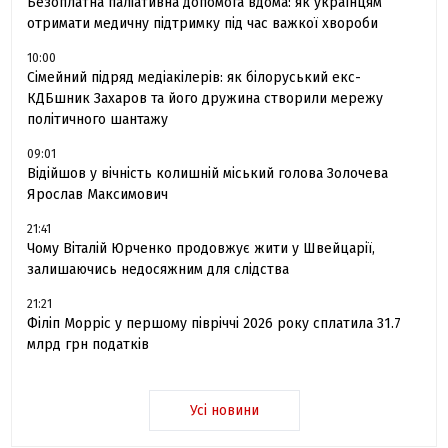
Безоплатна паліативна допомога вдома: як українцям
отримати медичну підтримку під час важкої хвороби
10:00
Сімейний підряд медіакілерів: як білоруський екс-
КДБшник Захаров та його дружина створили мережу
політичного шантажу
09:01
Відійшов у вічність колишній міський голова Золочева
Ярослав Максимович
21:41
Чому Віталій Юрченко продовжує жити у Швейцарії,
залишаючись недосяжним для слідства
21:21
Філіп Морріс у першому півріччі 2026 року сплатила 31.7
млрд грн податків
Усі новини