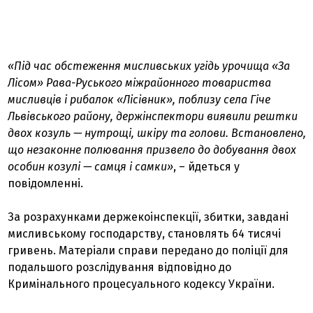
«Під час обстеження мисливських угідь урочища «За
Лісом» Рава-Руського міжрайонного товариства
мисливців і рибалок «Лісівник», поблизу села Гіче
Львівського району, держінспектори виявили рештки
двох козуль — нутрощі, шкіру та голови. Встановлено,
що незаконне полювання призвело до добування двох
особин козулі — самця і самки»
, – йдеться у
повідомленні.
За розрахунками держекоінспекції, збитки, завдані
мисливському господарству, становлять 64 тисячі
гривень. Матеріали справи передано до поліції для
подальшого розслідування відповідно до
Кримінального процесуального кодексу України.