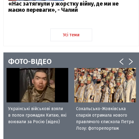
«Нас затягнули у жорстку війну, де ми не
маємо переваги», - Чалий
Усі теми
ФОТО-ВІДЕО
Українські військові взяли
Сокальсько-Жовківська
в полон громадян Китаю, які
єпархія отримала нового
воювали за Росію (відео)
правлячого єпископа Петра
Лозу: фоторепортаж