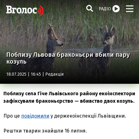
РАДІО
Поблизу Львова браконьєри вбили пару
козуль
18.07.2025 | 16:45 |
Редакція
Поблизу села Гіче Львівського району екоінспектори
зафіксували браконьєрство — вбивство двох козуль.
Про це
повідомили
у держекоінспекції Львівщини.
Рештки тварин знайшли 16 липня.