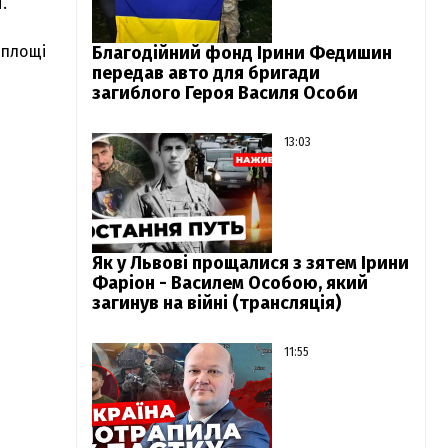
.
 площі
Благодійний фонд Ірини Федишин
передав авто для бригади
загиблого Героя Василя Особи
13:03
Як у Львові прощалися з зятем Ірини
Фаріон - Василем Особою, який
загинув на війні (трансляція)
11:55