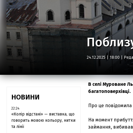
Поблизу
24.12.2025 | 18:00 |
Реда
В селі Муроване Ль
багатоповерхівці.
НОВИНИ
Про це повідомила
22:24
«Колір відстані» — виставка, що
На момент прибутт
говорить мовою кольору, нитки
та лінії
займання, вибивав