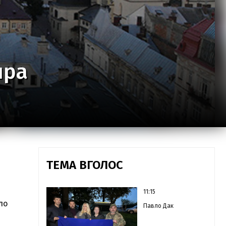
ира
ТЕМА ВГОЛОС
11:15
ло
Павло Дак