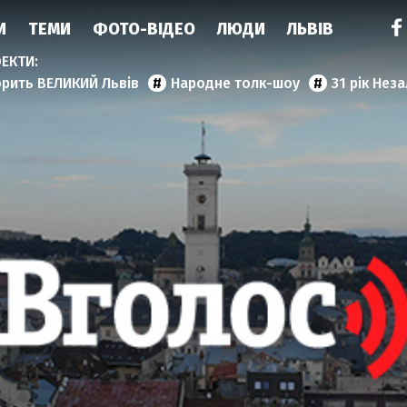
И
ТЕМИ
ФОТО-ВІДЕО
ЛЮДИ
ЛЬВІВ
орить ВЕЛИКИЙ Львів
Народне толк-шоу
31 рік Нез