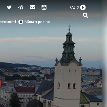
РАДІО
алежності
Війна з росією