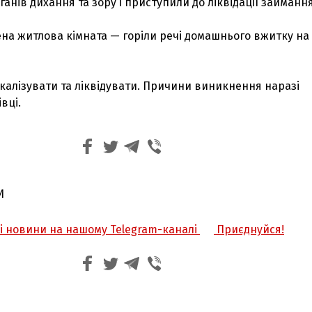
ганів дихання та зору і приступили до ліквідації займання
на житлова кімната — горіли речі домашнього вжитку на
калізувати та ліквідувати. Причини виникнення наразі
вці.
И
жі новини на нашому Telegram-каналі
Приєднуйся!