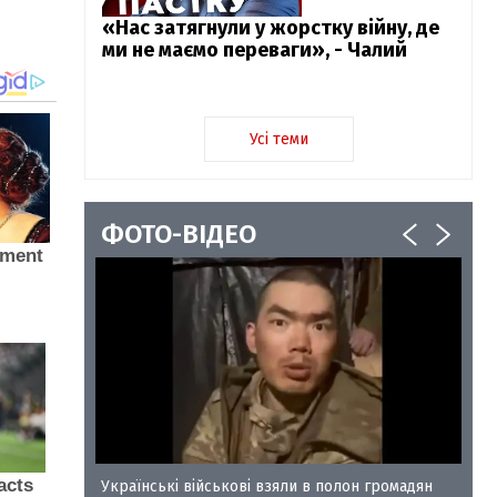
«Нас затягнули у жорстку війну, де
ми не маємо переваги», - Чалий
Усі теми
ФОТО-ВІДЕО
у-35
Українські військові взяли в полон громадян