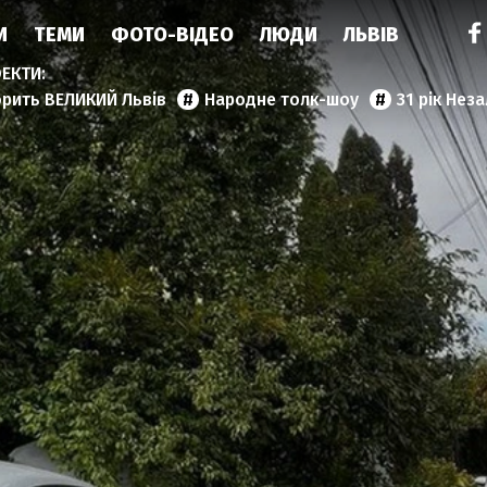
И
ТЕМИ
ФОТО-ВІДЕО
ЛЮДИ
ЛЬВІВ
орить ВЕЛИКИЙ Львів
Народне толк-шоу
31 рік Нез