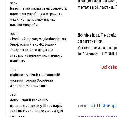
працювали на місці
10:09
металевої пастки. П
Безоплатна паліативна допомога
вдома: як українцям отримати
медичну підтримку під час
важкої хвороби
10:00
До ліквідації насл
Сімейний підряд медіакілерів: як
спецтехніки.
білоруський екс-КДБшник
Усі обставини авар
Захаров та його дружина
ІА "Вголос": НОВИН
створили мережу політичного
шантажу
Всі сві
09:01
Відійшов у вічність колишній
міський голова Золочева
Ярослав Максимович
21:41
Чому Віталій Юрченко
ДТП
аварі
продовжує жити у Швейцарії,
залишаючись недосяжним для
слідства