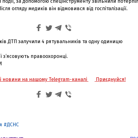
 події, за допомогою спецінструменту звільнили потерпіл
ісля огляду медиків він відмовився від госпіталізації.
ідків ДТП залучили 4 рятувальників та одну одиницю
ії з’ясовують правоохоронці.
И
жі новини на нашому Telegram-каналі
Приєднуйся!
я
ДСНС