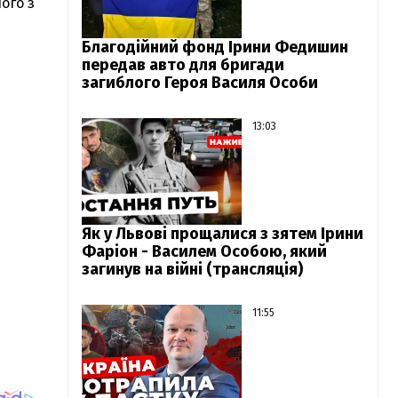
ого з
Благодійний фонд Ірини Федишин
передав авто для бригади
загиблого Героя Василя Особи
13:03
Як у Львові прощалися з зятем Ірини
Фаріон - Василем Особою, який
загинув на війні (трансляція)
11:55