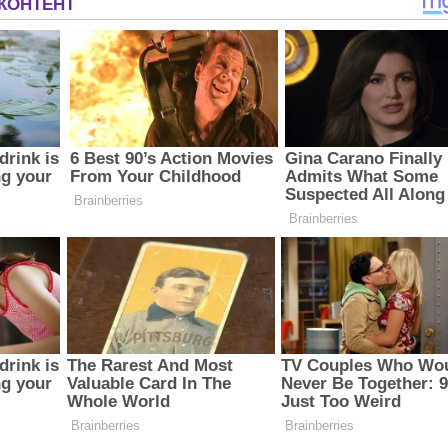
З'явилося відео знищеного ворожого С