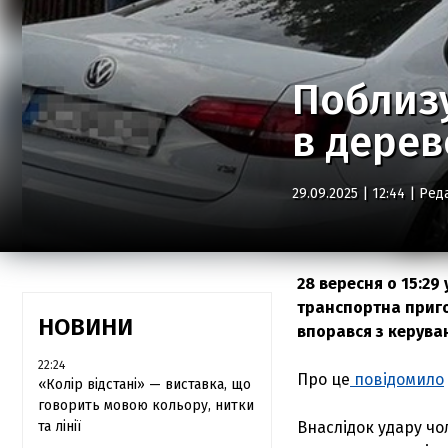
Поблизу
в дерев
29.09.2025 | 12:44 |
Ред
28 вересня о 15:2
транспортна приго
НОВИНИ
впорався з керуван
22:24
Про це
повідомило
«Колір відстані» — виставка, що
говорить мовою кольору, нитки
та лінії
Внаслідок удару чо