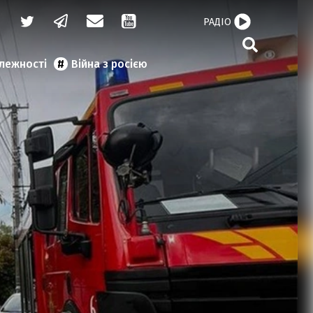
РАДІО
алежності
Війна з росією