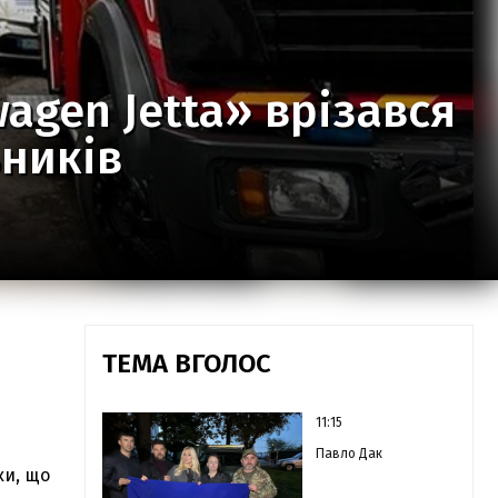
agen Jetta» врізався
ьників
ТЕМА ВГОЛОС
11:15
Павло Дак
ки, що