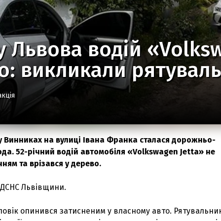
 Львова водій «Volksw
о: викликали рятувал
акція
9 у Винниках на вулиці Івана Франка сталася дорожньо-
да. 52-річний водій автомобіля «Volkswagen Jetta» не
ням та врізався у дерево.
ДСНС Львівщини.
ловік опинився затисненим у власному авто. Рятувальни