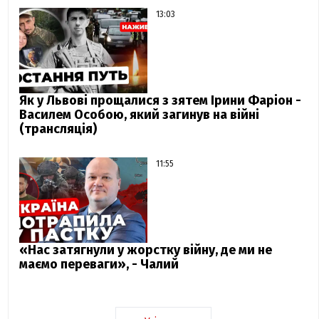
13:03
Як у Львові прощалися з зятем Ірини Фаріон -
Василем Особою, який загинув на війні
(трансляція)
11:55
«Нас затягнули у жорстку війну, де ми не
маємо переваги», - Чалий