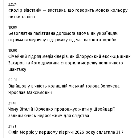
22:24
«Колір відстані» — виставка, що говорить мовою кольору,
нитки та лінії
10:09
Безоплатна паліативна допомога вдома: як українцям
отримати медичну підтримку під час важкої хвороби
10:00
Сімейний підряд медіакілерів: як білоруський екс-КДБшник
Захаров та його дружина створили мережу політичного
шантажу
09:01
Відійшов у вічність колишній міський голова Золочева
Ярослав Максимович
21:41
Чому Віталій Юрченко продовжує жити у Швейцарії,
залишаючись недосяжним для слідства
21:21
Філіп Морріс у першому півріччі 2026 року сплатила 31.7