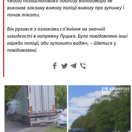
«Водій позашляховика поблизу Володимира не
виконав законну вимогу поліції вимогу про зупинку і
почав тікати.
Він рухався з ознаками сп’яніння на значній
швидкості в напрямку Луцька. Було повідомлено інші
наряди поліції, аби зупинити водія», – йдеться у
повідомленні.