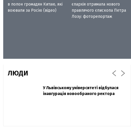
в полон громадян Китаю, які
єпархія отримала нового
воювали за Росію (відео)
правлячого єпископа Петра
Лозу: фоторепортаж
ЛЮДИ
Захисник "Азовсталі" Діанов вдруге
У Львівському університеті відбулася
Павло Дак
одружився та показав фото з весілля
інавгурація новообраного ректора
«Час не лікує, лише притуплює біль»:
сестра загиблого під Бахмутом Воїна з
Буковини розповіла про брата