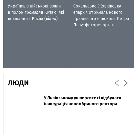
Українські військові взяли
Сокальсько-Жовківська
в полон громадян Китаю, які
єпархія отримала нового
воювали за Росію (відео)
правлячого єпископа Петра
Лозу: фоторепортаж
ЛЮДИ
Захисник "Азовсталі" Діанов вдруге
У Львівському університеті відбулася
Павло Дак
одружився та показав фото з весілля
інавгурація новообраного ректора
«Час не лікує, лише притуплює біль»:
сестра загиблого під Бахмутом Воїна з
Буковини розповіла про брата