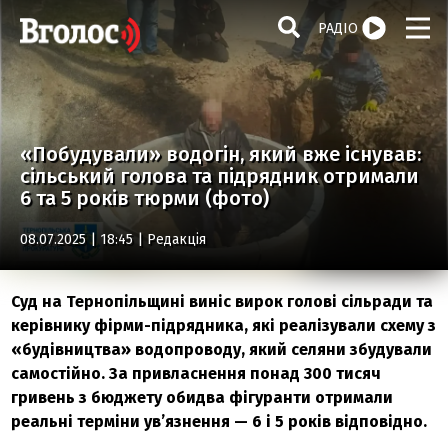
РАДІО
«Побудували» водогін, який вже існував:
сільський голова та підрядник отримали
6 та 5 років тюрми (фото)
08.07.2025 | 18:45 |
Редакція
Суд на Тернопільщині виніс вирок голові сільради та
керівнику фірми-підрядника, які реалізували схему з
«будівництва» водопроводу, який селяни збудували
самостійно. За привласнення понад 300 тисяч
гривень з бюджету обидва фігуранти отримали
реальні терміни ув’язнення — 6 і 5 років відповідно.