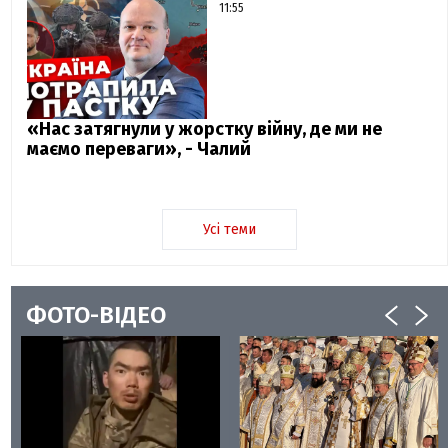
11:55
«Нас затягнули у жорстку війну, де ми не
маємо переваги», - Чалий
Усі теми
ФОТО-ВІДЕО