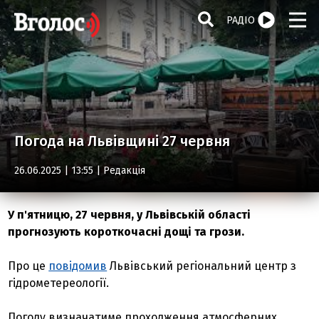
РАДІО
Погода на Львівщині 27 червня
26.06.2025 | 13:55 |
Редакція
У п'ятницю, 27 червня, у Львівській області
прогнозують короткочасні дощі та грози.
Про це
повідомив
Львівський регіональний центр з
гідрометереології.
Погоду визначатиме проходження атмосферних