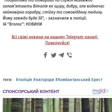
"
Побратими та товариші по службі назавжди
запам’ятають Віталія як щиру, добру, але водночас
неймовірно хоробру, стійку та самовіддану людину.
Йому завжди буде 30
", - зазначили в поліції.
ІА "Вголос": НОВИНИ
Всі свіжі новини на нашому Telegram-каналі
Приєднуйся!
поліція
нагороди
Комбантанський Хрест