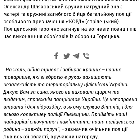
Олександр Шляховський вручив нагрудний знак
матері та дружині загиблого бійця батальйону поліції
особливого призначення «КОРД» (стрілецький).
Поліцейський героїчно загинув на вогневій позиції під
час виконанння обов’язків із оборони Торецька.
"
На жаль, війна триває і забирає кращих – наших
товаришів, які зі зброєю в руках захищають
незалежність та територіальну цілісність України.
Дякую Вам за сина, якого ви виховали щирим та
людяним, справжнім патріотом України. Це непоправна
втрата і для підрозділу, в якому служив Віталій, і для
всього колективу поліції Львівщини. Прийміть наші
найщиріші співчуття і пам’ятайте: наша поліцейська
родина – завжди поруч"
, - зазначив очільник поліції
Львівської області, вручаючи нагороду.