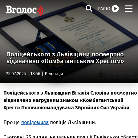
РАДІО
Поліцейського з Львівщини посмертно
відзначено «Комбатантським Хрестом»
25.07.2025 | 18:56 |
Редакція
Поліцейського з Львівщини Віталія Словіка посмертно
відзначено нагрудним знаком «Комбатантський
Хрест» Головнокомандувача Збройних Сил України.
Про це
повідомила
поліція Львівщини.
Сьогодні, 25 липня, начальник поліції Львівської області