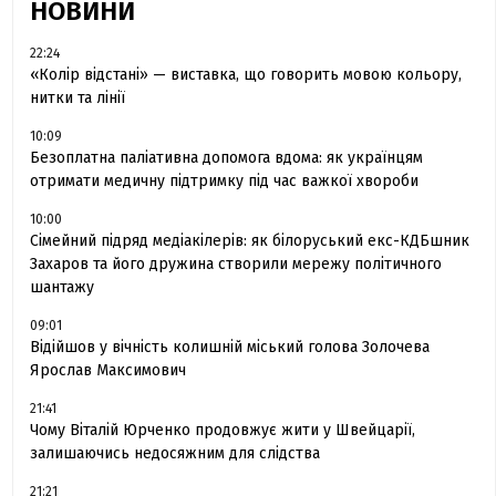
НОВИНИ
22:24
«Колір відстані» — виставка, що говорить мовою кольору,
нитки та лінії
10:09
Безоплатна паліативна допомога вдома: як українцям
отримати медичну підтримку під час важкої хвороби
10:00
Сімейний підряд медіакілерів: як білоруський екс-КДБшник
Захаров та його дружина створили мережу політичного
шантажу
09:01
Відійшов у вічність колишній міський голова Золочева
Ярослав Максимович
21:41
Чому Віталій Юрченко продовжує жити у Швейцарії,
залишаючись недосяжним для слідства
21:21