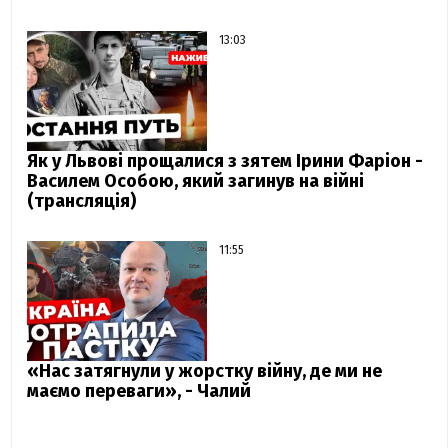
13:03
Як у Львові прощалися з зятем Ірини Фаріон -
Василем Особою, який загинув на війні
(трансляція)
11:55
«Нас затягнули у жорстку війну, де ми не
маємо переваги», - Чалий