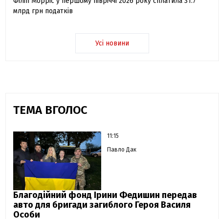
Філіп Морріс у першому півріччі 2026 року сплатила 31.7
млрд грн податків
Усі новини
ТЕМА ВГОЛОС
11:15
Павло Дак
Благодійний фонд Ірини Федишин передав
авто для бригади загиблого Героя Василя
Особи