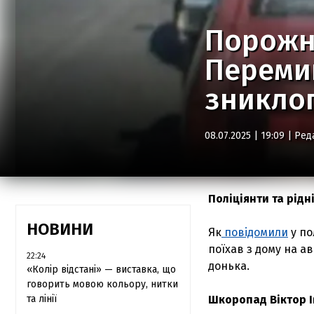
Порожні
Перемиш
зниклог
08.07.2025 | 19:09 |
Ред
Поліціянти та рідн
НОВИНИ
Як
повідомили
у по
поїхав з дому на ав
22:24
донька.
«Колір відстані» — виставка, що
говорить мовою кольору, нитки
та лінії
Шкоропад Віктор І