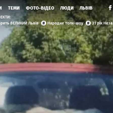
И
ТЕМИ
ФОТО-ВІДЕО
ЛЮДИ
ЛЬВІВ
орить ВЕЛИКИЙ Львів
Народне толк-шоу
31 рік Нез