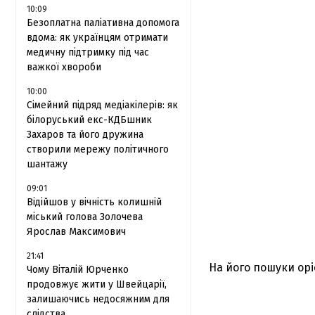
10:09
Безоплатна паліативна допомога
вдома: як українцям отримати
медичну підтримку під час
важкої хвороби
10:00
Сімейний підряд медіакілерів: як
білоруський екс-КДБшник
Захаров та його дружина
створили мережу політичного
шантажу
09:01
Відійшов у вічність колишній
міський голова Золочева
Ярослав Максимович
21:41
На його пошуки орі
Чому Віталій Юрченко
продовжує жити у Швейцарії,
залишаючись недосяжним для
слідства