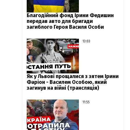
Благодійний фонд Ірини Федишин
передав авто для бригади
загиблого Героя Василя Особи
13:03
Як у Львові прощалися з зятем Ірини
Фаріон - Василем Особою, який
загинув на війні (трансляція)
11:55