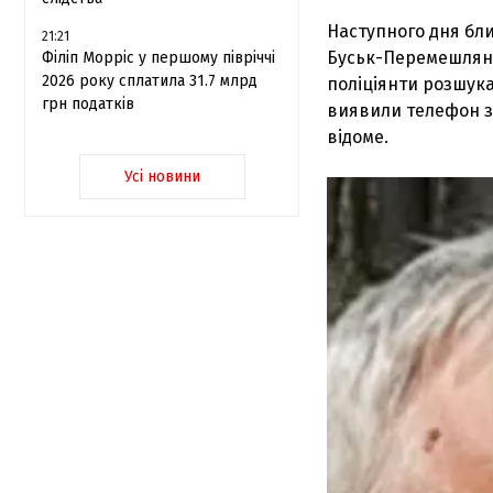
Наступного дня бли
21:21
Буськ-Перемешляни
Філіп Морріс у першому півріччі
2026 року сплатила 31.7 млрд
поліціянти розшука
грн податків
виявили телефон зн
відоме.
Усі новини