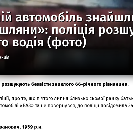
й автомобіль знайшли
ляни»: поліція розшу
о водія (фото)
акція
і розшукують безвісти зниклого 66-річного рівнянина.
ліції, про те, що п’ятого липня близько сьомої ранку бать
томобілі «ВАЗ» та не повернувся, до поліції повідомила 3
ванович, 1959 р.н.