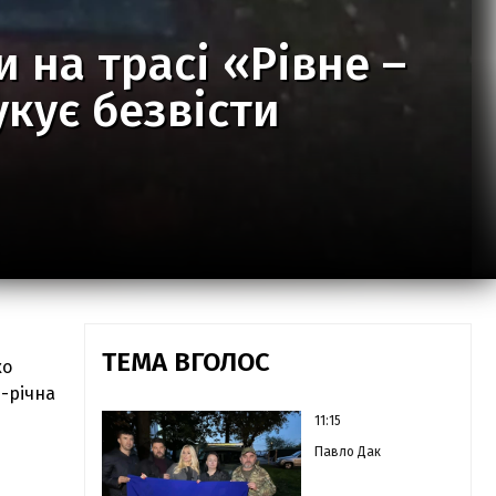
 на трасі «Рівне –
кує безвісти
ТЕМА ВГОЛОС
ко
4-річна
11:15
Павло Дак