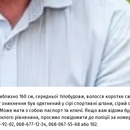
иблизно 160 см, середньої тілобудови, волосся коротке с
 зникнення був одягнений у сірі спортивні штани, сірий 
 Може мати з собою паспорт та ключі. Якщо вам відома бу
клого рівнянина, просимо повідомити до поліції за ном
-92-02, 068-677-12-34, 068-067-55-68 або 102.