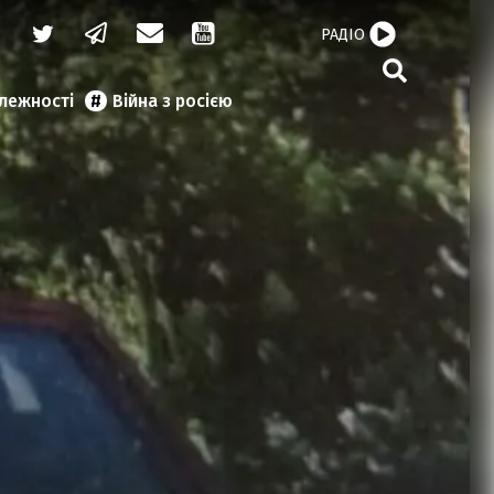
РАДІО
алежності
Війна з росією