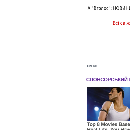
ІА "Вголос": НОВИН
Всі сві