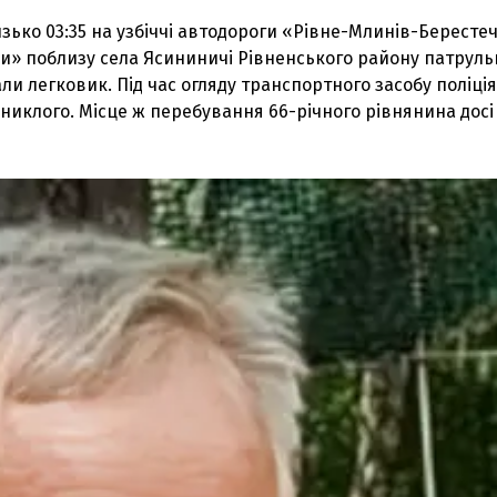
зько 03:35 на узбіччі автодороги «Рівне-Млинів-Бересте
» поблизу села Ясининичі Рівненського району патруль
ли легковик. Під час огляду транспортного засобу поліці
иклого. Місце ж перебування 66-річного рівнянина досі
З'явилося відео знищеного ворожого С