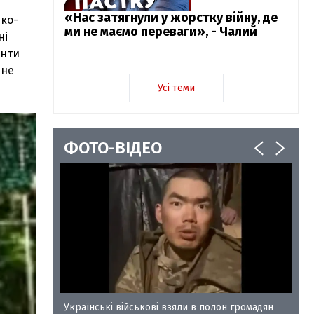
«Нас затягнули у жорстку війну, де
чко-
ми не маємо переваги», - Чалий
ні
янти
 не
Усі теми
ФОТО-ВІДЕО
у-35
Українські військові взяли в полон громадян