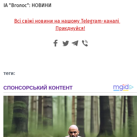
ІА "Вголос": НОВИНИ
Всі свіжі новини на нашому Telegram-каналі
Приєднуйся!