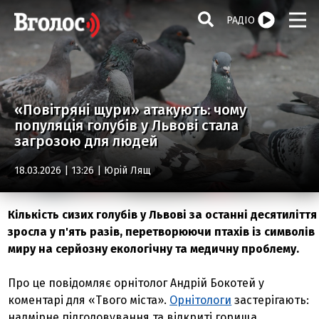
РАДІО
«Повітряні щури» атакують: чому
популяція голубів у Львові стала
загрозою для людей
18.03.2026 | 13:26 |
Юрій Лящ
Кількість сизих голубів у Львові за останні десятиліття
зросла у п'ять разів, перетворюючи птахів із символів
миру на серйозну екологічну та медичну проблему.
Про це повідомляє орнітолог Андрій Бокотей у
коментарі для «Твого міста».
Орнітологи
застерігають:
надмірне підгодовування та відкриті горища