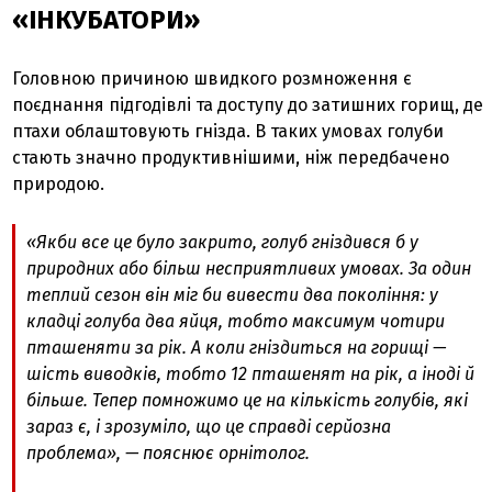
«ІНКУБАТОРИ»
Головною причиною швидкого розмноження є
поєднання підгодівлі та доступу до затишних горищ, де
птахи облаштовують гнізда. В таких умовах голуби
стають значно продуктивнішими, ніж передбачено
природою.
«Якби все це було закрито, голуб гніздився б у
природних або більш несприятливих умовах. За один
теплий сезон він міг би вивести два покоління: у
кладці голуба два яйця, тобто максимум чотири
пташеняти за рік. А коли гніздиться на горищі —
шість виводків, тобто 12 пташенят на рік, а іноді й
більше. Тепер помножимо це на кількість голубів, які
зараз є, і зрозуміло, що це справді серйозна
проблема», — пояснює орнітолог.