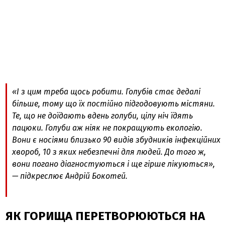
«І з цим треба щось робити. Голубів стає дедалі
більше, тому що їх постійно підгодовують містяни.
Те, що не доїдають вдень голуби, цілу ніч їдять
пацюки. Голуби аж ніяк не покращують екологію.
Вони є носіями близько 90 видів збудників інфекційних
хвороб, 10 з яких небезпечні для людей. До того ж,
вони погано діагностуються і ще гірше лікуються»,
— підкреслює Андрій Бокотей.
ЯК ГОРИЩА ПЕРЕТВОРЮЮТЬСЯ НА