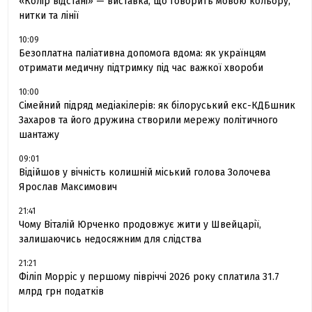
«Колір відстані» — виставка, що говорить мовою кольору,
нитки та лінії
10:09
Безоплатна паліативна допомога вдома: як українцям
отримати медичну підтримку під час важкої хвороби
10:00
Сімейний підряд медіакілерів: як білоруський екс-КДБшник
Захаров та його дружина створили мережу політичного
шантажу
09:01
Відійшов у вічність колишній міський голова Золочева
Ярослав Максимович
21:41
Чому Віталій Юрченко продовжує жити у Швейцарії,
залишаючись недосяжним для слідства
21:21
Філіп Морріс у першому півріччі 2026 року сплатила 31.7
млрд грн податків