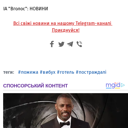
ІА "Вголос": НОВИНИ
Всі свіжі новини на нашому Telegram-каналі
Приєднуйся!
пожежа
вибух
готель
постраждалі