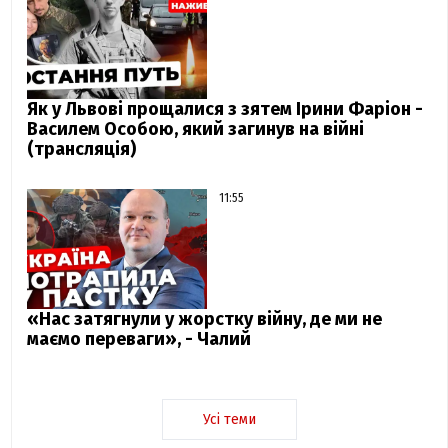
Як у Львові прощалися з зятем Ірини Фаріон -
Василем Особою, який загинув на війні
(трансляція)
11:55
«Нас затягнули у жорстку війну, де ми не
маємо переваги», - Чалий
Усі теми