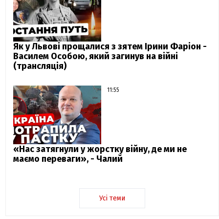
Як у Львові прощалися з зятем Ірини Фаріон -
Василем Особою, який загинув на війні
(трансляція)
11:55
«Нас затягнули у жорстку війну, де ми не
маємо переваги», - Чалий
Усі теми