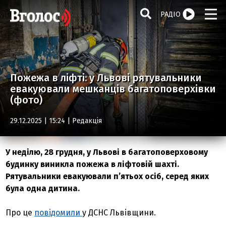
РАДІО
Пожежа в ліфті: у Львові рятувальники
евакуювали мешканців багатоповерхівки
(фото)
29.12.2025 | 15:24 |
Редакція
У неділю, 28 грудня, у Львові в багатоповерховому
будинку виникла пожежа в ліфтовій шахті.
Рятувальники евакуювали п’ятьох осіб, серед яких
була одна дитина.
Про це
повідомили
у ДСНС Львівщини.