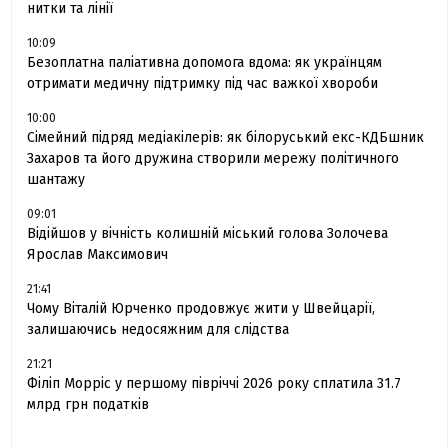
нитки та лінії
10:09
Безоплатна паліативна допомога вдома: як українцям
отримати медичну підтримку під час важкої хвороби
10:00
Сімейний підряд медіакілерів: як білоруський екс-КДБшник
Захаров та його дружина створили мережу політичного
шантажу
09:01
Відійшов у вічність колишній міський голова Золочева
Ярослав Максимович
21:41
Чому Віталій Юрченко продовжує жити у Швейцарії,
залишаючись недосяжним для слідства
21:21
Філіп Морріс у першому півріччі 2026 року сплатила 31.7
млрд грн податків