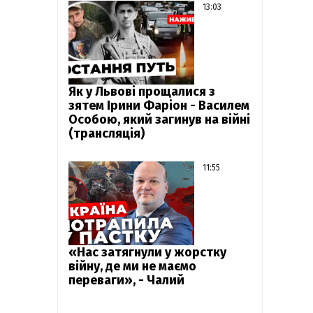
13:03
Як у Львові прощалися з
зятем Ірини Фаріон - Василем
Особою, який загинув на війні
(трансляція)
11:55
«Нас затягнули у жорстку
війну, де ми не маємо
переваги», - Чалий