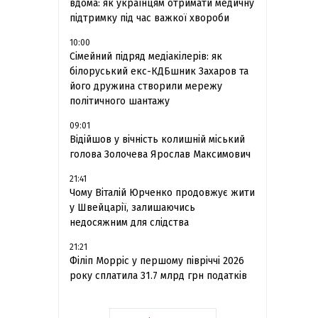
вдома: як українцям отримати медичну
підтримку під час важкої хвороби
10:00
Сімейний підряд медіакілерів: як
білоруський екс-КДБшник Захаров та
його дружина створили мережу
політичного шантажу
09:01
Відійшов у вічність колишній міський
голова Золочева Ярослав Максимович
21:41
Чому Віталій Юрченко продовжує жити
у Швейцарії, залишаючись
недосяжним для слідства
21:21
Філіп Морріс у першому півріччі 2026
року сплатила 31.7 млрд грн податків