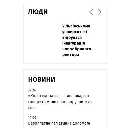
ЛЮДИ
Захисник
У Львівському
Павло Дак
"Азовсталі" Діанов
університеті
«Час не лікує, лише
вдруге одружився
відбулася
притуплює біль»:
та показав фото з
інавгурація
сестра загиблого
весілля
новообраного
під Бахмутом Воїна
ректора
з Буковини
розповіла про
брата
НОВИНИ
22:24
«Колір відстані» — виставка, що
говорить мовою кольору, нитки та
лінії
10:09
Безоплатна паліативна допомога