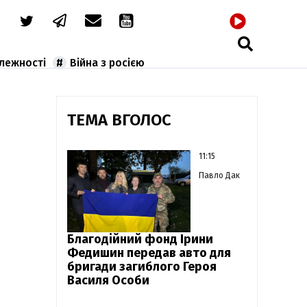
РАДІО
алежності
Війна з росією
ТЕМА ВГОЛОС
11:15
Павло Дак
Благодійний фонд Ірини
Федишин передав авто для
бригади загиблого Героя
Василя Особи