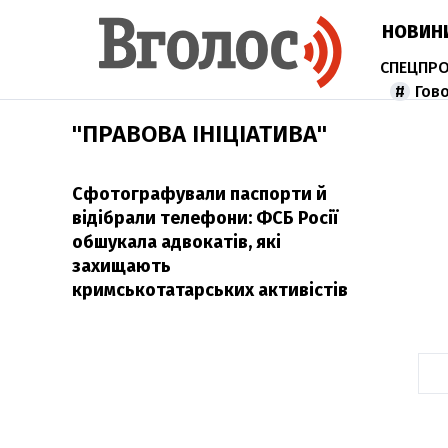
НОВИН
Гов
"ПРАВОВА ІНІЦІАТИВА"
Сфотографували паспорти й
відібрали телефони: ФСБ Росії
обшукала адвокатів, які
захищають
кримськотатарських активістів