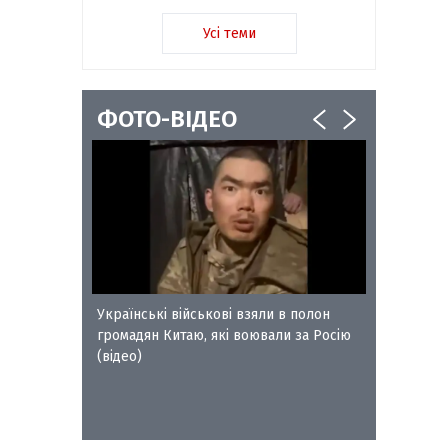
Усі теми
ФОТО-ВІДЕО
ворожого
Українські військові взяли в полон
Сокальс
громадян Китаю, які воювали за Росію
отримал
(відео)
Петра Л