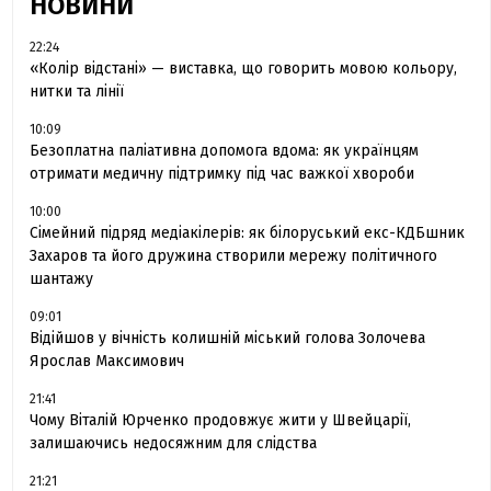
НОВИНИ
22:24
«Колір відстані» — виставка, що говорить мовою кольору,
нитки та лінії
10:09
Безоплатна паліативна допомога вдома: як українцям
отримати медичну підтримку під час важкої хвороби
10:00
Сімейний підряд медіакілерів: як білоруський екс-КДБшник
Захаров та його дружина створили мережу політичного
шантажу
09:01
Відійшов у вічність колишній міський голова Золочева
Ярослав Максимович
21:41
Чому Віталій Юрченко продовжує жити у Швейцарії,
залишаючись недосяжним для слідства
21:21