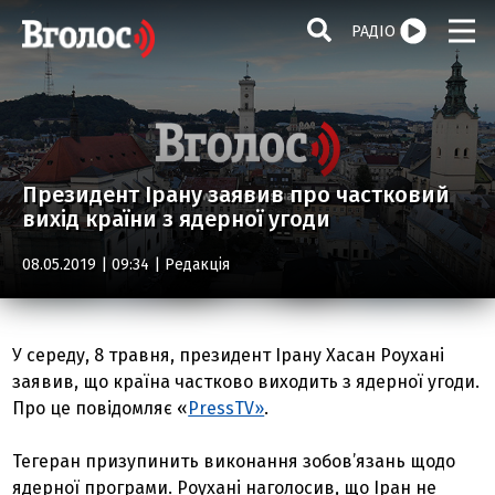
РАДІО
Президент Ірану заявив про частковий
вихід країни з ядерної угоди
08.05.2019 | 09:34 |
Редакція
У середу, 8 травня, президент Ірану Хасан Роухані
заявив, що країна частково виходить з ядерної угоди.
Про це повідомляє «
PressTV»
.
Тегеран призупинить виконання зобов’язань щодо
ядерної програми. Роухані наголосив, що Іран не