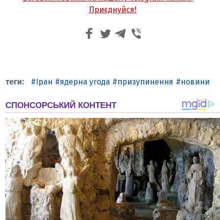
Приєднуйся!
Іран
ядерна угода
призупинення
новини