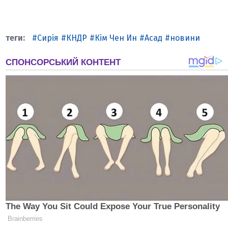
Сирія
КНДР
Кім Чен Ин
Асад
новини