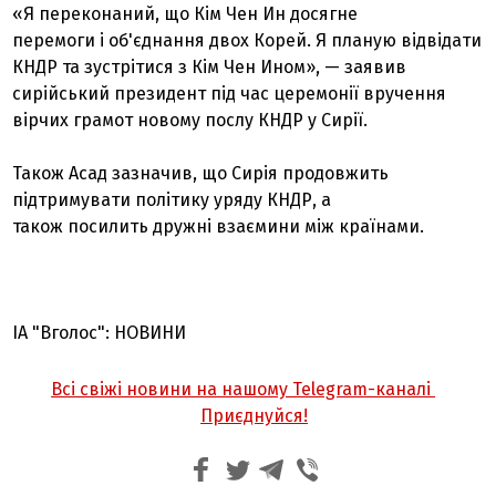
«Я переконаний, що Кім Чен Ин досягне
перемоги і об'єднання двох Корей. Я планую відвідати
КНДР та зустрітися з Кім Чен Ином», — заявив
сирійський президент під час церемонії вручення
вірчих грамот новому послу КНДР у Сирії.
Також Асад зазначив, що Сирія продовжить
підтримувати політику уряду КНДР, а
також посилить дружні взаємини між країнами.
ІА "Вголос": НОВИНИ
Всі свіжі новини на нашому Telegram-каналі
Приєднуйся!