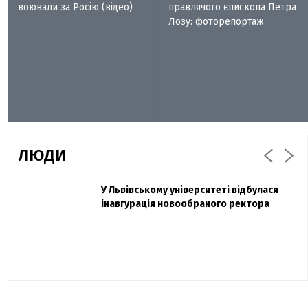
воювали за Росію (відео)
правлячого єпископа Петра
Лозу: фоторепортаж
ЛЮДИ
Захисник "Азовсталі" Діанов вдруге
У Львівському університеті відбулася
Павло Дак
одружився та показав фото з весілля
інавгурація новообраного ректора
«Час не лікує, лише притуплює біль»:
сестра загиблого під Бахмутом Воїна з
Буковини розповіла про брата