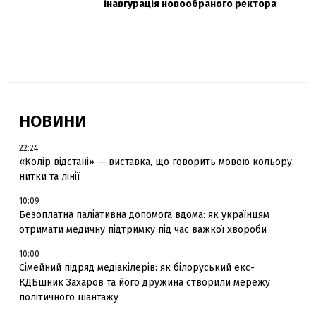
одружився та показав фото з весілля
інавгурація новообраного ректора
«Час не лікує, лише притуплює біль»:
сестра загиблого під Бахмутом Воїна з
Буковини розповіла про брата
НОВИНИ
22:24
«Колір відстані» — виставка, що говорить мовою кольору,
нитки та лінії
10:09
Безоплатна паліативна допомога вдома: як українцям
отримати медичну підтримку під час важкої хвороби
10:00
Сімейний підряд медіакілерів: як білоруський екс-
КДБшник Захаров та його дружина створили мережу
політичного шантажу