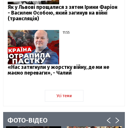
Як у Львові прощалися з зятем Ірини Фаріон
- Василем Особою, який загинув на війні
(трансляція)
11:55
«Нас затягнули у жорстку війну, де ми не
маємо переваги», - Чалий
Усі теми
ФОТО-ВІДЕО