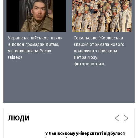
Українські військові взяли
Сокальсько-Жовківська
в полон громадян Китаю,
єпархія отримала нового
які воювали за Росію
правлячого єпископа
(відео)
Петра Лозу:
фоторепортаж
ЛЮДИ
Захисник "Азовсталі" Діанов вдруге
У Львівському університеті відбулася
Павло Дак