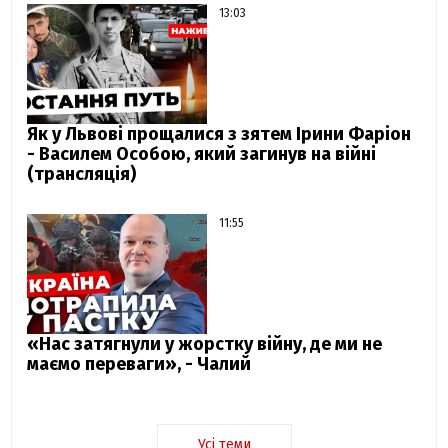
13:03
Як у Львові прощалися з зятем Ірини Фаріон
- Василем Особою, який загинув на війні
(трансляція)
11:55
«Нас затягнули у жорстку війну, де ми не
маємо переваги», - Чалий
Усі теми