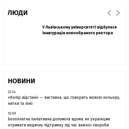
ЛЮДИ
Захисник "Азовсталі" Діанов вдруге
У Львівському університеті відбулася
Павло Дак
одружився та показав фото з весілля
інавгурація новообраного ректора
«Час не лікує, лише притуплює біль»:
сестра загиблого під Бахмутом Воїна з
Буковини розповіла про брата
НОВИНИ
22:24
«Колір відстані» — виставка, що говорить мовою кольору,
нитки та лінії
10:09
Безоплатна паліативна допомога вдома: як українцям
отримати медичну підтримку під час важкої хвороби