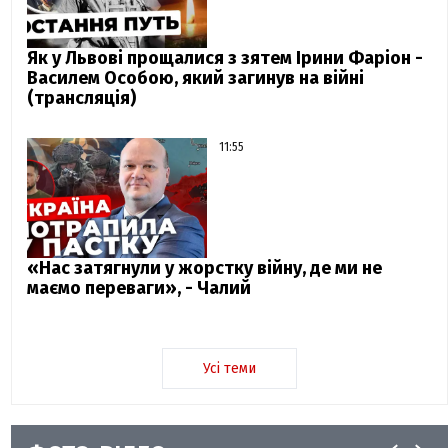
Як у Львові прощалися з зятем Ірини Фаріон -
Василем Особою, який загинув на війні
(трансляція)
11:55
«Нас затягнули у жорстку війну, де ми не
маємо переваги», - Чалий
Усі теми