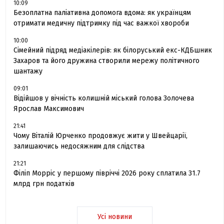
10:09
Безоплатна паліативна допомога вдома: як українцям
отримати медичну підтримку під час важкої хвороби
10:00
Сімейний підряд медіакілерів: як білоруський екс-КДБшник
Захаров та його дружина створили мережу політичного
шантажу
09:01
Відійшов у вічність колишній міський голова Золочева
Ярослав Максимович
21:41
Чому Віталій Юрченко продовжує жити у Швейцарії,
залишаючись недосяжним для слідства
21:21
Філіп Морріс у першому півріччі 2026 року сплатила 31.7
млрд грн податків
Усі новини