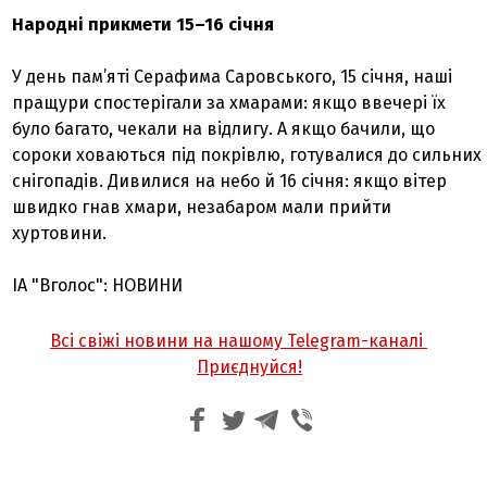
Народні прикмети 15–16 січня
У день пам’яті Серафима Саровського, 15 січня, наші
пращури спостерігали за хмарами: якщо ввечері їх
було багато, чекали на відлигу. А якщо бачили, що
сороки ховаються під покрівлю, готувалися до сильних
снігопадів. Дивилися на небо й 16 січня: якщо вітер
швидко гнав хмари, незабаром мали прийти
хуртовини.
ІА "Вголос": НОВИНИ
Всі свіжі новини на нашому Telegram-каналі
Приєднуйся!