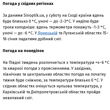
Погода у східних регіонах
За даними Sinoptik.ua, у суботу на Сході країни вдень
буде близько 0 °С, уночі — до -2–3°С. У неділю буде
трохи холодніше: вдень термометри покажуть -1–3 °С,
уночі — до -6 °С. У
Донецькій
та Луганській областях 15–
16 січня падатиме дрібний сніг.
Погода на понеділок
На Півдні тиждень розпочнеться з температури +4–6 °С
та хмарної погоди з проясненнями. У західних,
північних та центральних областях погода на початку
тижня буде сніжною, за температури близько 0 °С. У
східних областях очікується нульова температура, у
Харківській та Дніпропетровській областях пройде
невеликий сніг.