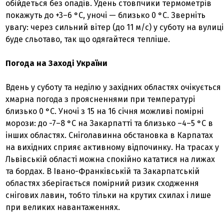
обійдеться без опадів. Удень стовпчики термометрів
покажуть до +3–6 °С, уночі — близько 0 °С. Зверніть
увагу: через сильний вітер (до 11 м/с) у суботу на вулиці
буде сльотаво, так що одягайтеся тепліше.
Погода на Заході України
Вдень у суботу та неділю у західних областях очікується
хмарна погода з проясненнями при температурі
близько 0 °С. Уночі з 15 на 16 січня можливі помірні
морози: до -7–8 °С на Закарпатті та близько –4–5 °С в
інших областях. Сніголавинна обстановка в Карпатах
на вихідних сприяє активному відпочинку. На трасах у
Львівській області можна спокійно кататися на лижах
та бордах. В Івано-Франківській та Закарпатській
областях зберігається помірний ризик сходження
снігових лавин, тобто тільки на крутих схилах і лише
при великих навантаженнях.