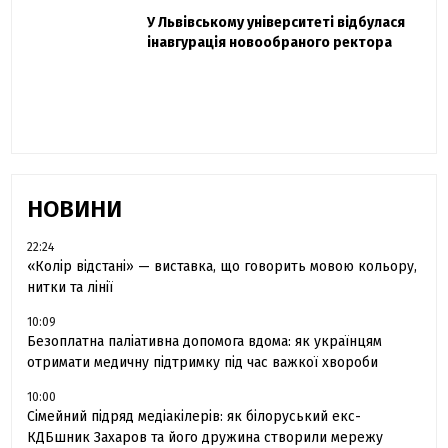
Захисник "Азовсталі" Діанов вдруге
У Львівському університеті відбулася
Павло Дак
одружився та показав фото з весілля
інавгурація новообраного ректора
«Час не лікує, лише притуплює біль»:
сестра загиблого під Бахмутом Воїна з
Буковини розповіла про брата
НОВИНИ
22:24
«Колір відстані» — виставка, що говорить мовою кольору,
нитки та лінії
10:09
Безоплатна паліативна допомога вдома: як українцям
отримати медичну підтримку під час важкої хвороби
10:00
Сімейний підряд медіакілерів: як білоруський екс-
КДБшник Захаров та його дружина створили мережу