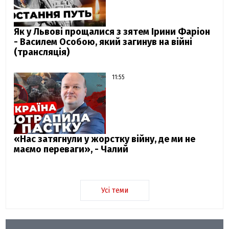
Як у Львові прощалися з зятем Ірини Фаріон
- Василем Особою, який загинув на війні
(трансляція)
11:55
«Нас затягнули у жорстку війну, де ми не
маємо переваги», - Чалий
Усі теми