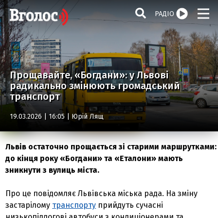
РАДІО
Прощавайте, «Богдани»: у Львові
радикально змінюють громадський
транспорт
19.03.2026 | 16:05 |
Юрій Лящ
Львів остаточно прощається зі старими маршрутками:
до кінця року «Богдани» та «Еталони» мають
зникнути з вулиць міста.
Про це повідомляє Львівська міська рада. На зміну
застарілому
транспорту
прийдуть сучасні
низькопідлогові автобуси з кондиціонерами та