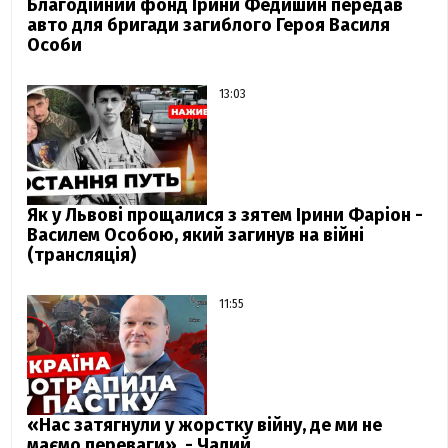
Благодійний фонд Ірини Федишин передав
авто для бригади загиблого Героя Василя
Особи
13:03
Як у Львові прощалися з зятем Ірини Фаріон -
Василем Особою, який загинув на війні
(трансляція)
11:55
«Нас затягнули у жорстку війну, де ми не
маємо переваги», - Чалий