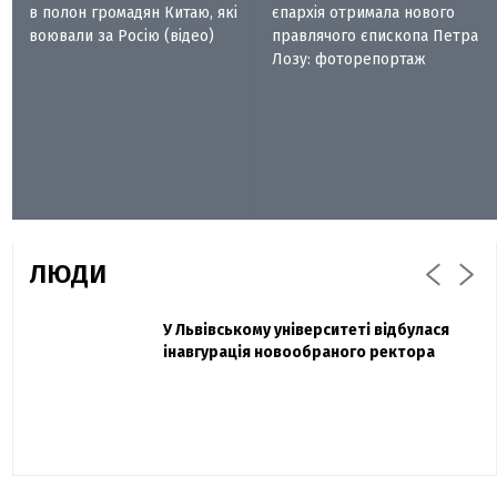
в полон громадян Китаю, які
єпархія отримала нового
воювали за Росію (відео)
правлячого єпископа Петра
Лозу: фоторепортаж
ЛЮДИ
Захисник "Азовсталі" Діанов вдруге
У Львівському університеті відбулася
Павло Дак
одружився та показав фото з весілля
інавгурація новообраного ректора
«Час не лікує, лише притуплює біль»:
сестра загиблого під Бахмутом Воїна з
Буковини розповіла про брата