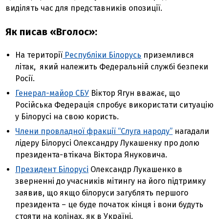
виділять час для представників опозиції.
Як писав «Вголос»:
На території
Республіки Білорусь
приземлився
літак, який належить Федеральній службі безпеки
Росії.
Генерал-майор СБУ
Віктор Ягун вважає, що
Російська Федерація спробує використати ситуацію
у Білорусі на свою користь.
Члени провладної фракції “Слуга народу”
нагадали
лідеру Білорусі Олександру Лукашенку про долю
президента-втікача Віктора Януковича.
Президент Білорусі
Олександр Лукашенко в
зверненні до учасників мітингу на його підтримку
заявив, що якщо білоруси загублять першого
президента – це буде початок кінця і вони будуть
стояти на колінах, як в Україні.