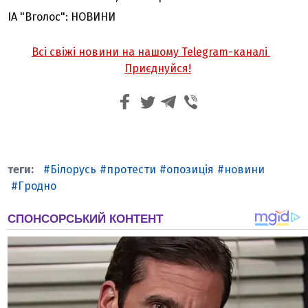
ІА "Вголос": НОВИНИ
Всі свіжі новини на нашому Telegram-каналі
Приєднуйся!
Білорусь
протести
опозиція
новини
Гродно