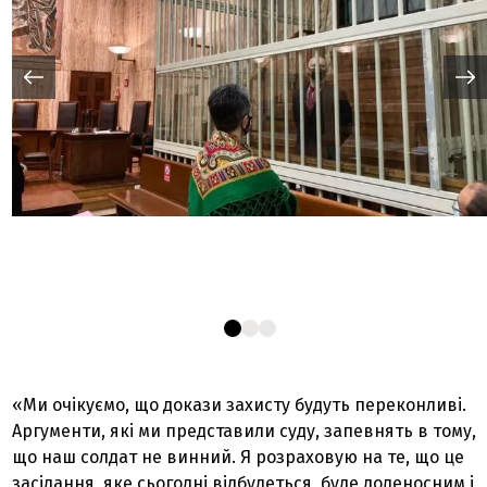
«Ми очікуємо, що докази захисту будуть переконливі.
Аргументи, які ми представили суду, запевнять в тому,
що наш солдат не винний. Я розраховую на те, що це
засідання, яке сьогодні відбудеться, буде доленосним і