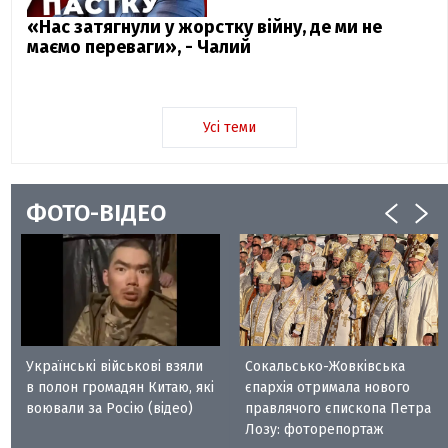
«Нас затягнули у жорстку війну, де ми не
маємо переваги», - Чалий
Усі теми
ФОТО-ВІДЕО
Українські військові взяли
Сокальсько-Жовківська
в полон громадян Китаю, які
єпархія отримала нового
воювали за Росію (відео)
правлячого єпископа Петра
Лозу: фоторепортаж