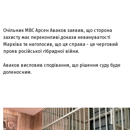
Очільник МВС Арсен Аваков заявив, що сторона
захисту має переконливі докази невинуватості
Марківа та наголосив, що ця справа - це черговий
прояв російської гібридної війни.
Аваков висловив сподівання, що рішення суду буде
доленосним.