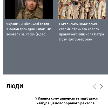
Українські військові взяли
Сокальсько-Жовківська
в полон громадян Китаю, які
єпархія отримала нового
воювали за Росію (відео)
правлячого єпископа Петра
Лозу: фоторепортаж
ЛЮДИ
Захисник "Азовсталі" Діанов вдруге
У Львівському університеті відбулася
Павло Дак
одружився та показав фото з весілля
інавгурація новообраного ректора
«Час не лікує, лише притуплює біль»: