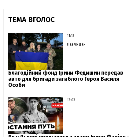
ТЕМА ВГОЛОС
11:15
Павло Дак
Благодійний фонд Ірини Федишин передав
авто для бригади загиблого Героя Василя
Особи
13:03
Як у Львові прощалися з зятем Ірини Фаріон -