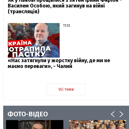
Василем Особою, який загинув на війні
(трансляція)
11:55
«Нас затягнули у жорстку війну, де ми не
маємо переваги», - Чалий
Усі теми
ФОТО-ВІДЕО