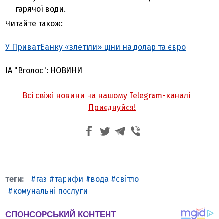
гарячої води.
Читайте також:
У ПриватБанку «злетіли» ціни на долар та євро
ІА "Вголос": НОВИНИ
Всі свіжі новини на нашому Telegram-каналі
Приєднуйся!
газ
тарифи
вода
світло
комунальні послуги