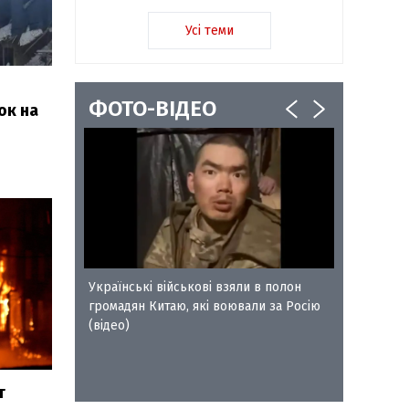
Усі теми
ФОТО-ВІДЕО
ок на
ворожого
Українські військові взяли в полон
Сокальс
громадян Китаю, які воювали за Росію
отримал
(відео)
Петра Л
т