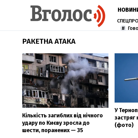
НОВИН
Гов
РАКЕТНА АТАКА
У Терноп
Кількість загиблих від нічного
застряг 
удару по Києву зросла до
(фото)
шести, поранених — 35