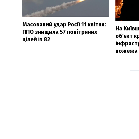
Масований удар Росії 11 квітня:
На Київщ
ППО знищила 57 повітряних
об'єкт к
цілей із 82
інфрастр
пожежа