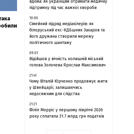
вдома: як українцям отримати медичну
підтримку під час важкої хвороби
така
10:00
Сімейний підряд медіакілерів: як
зробили
білоруський екс-КДБшник Захаров та
його дружина створили мережу
політичного шантажу
09:01
Відійшов у вічність колишній міський
голова Золочева Ярослав Максимович
21:41
Чому Віталій Юрченко продовжує жити
у Швейцарії, залишаючись
недосяжним для слідства
21:21
Філіп Морріс у першому півріччі 2026
року сплатила 31.7 млрд грн податків