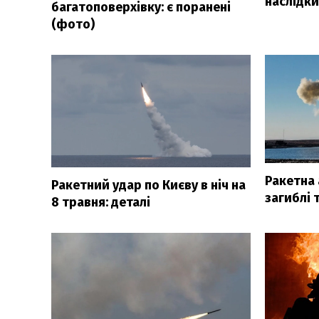
наслідк
багатоповерхівку: є поранені
(фото)
Ракетна 
Ракетний удар по Києву в ніч на
загиблі 
8 травня: деталі