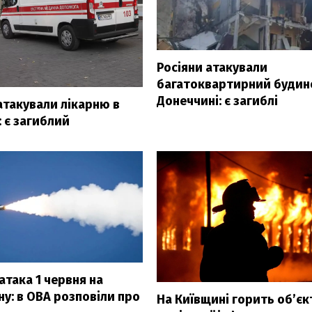
Росіяни атакували
багатоквартирний будин
Донеччині: є загиблі
атакували лікарню в
: є загиблий
З'явилося відео знищеного 
Су-35
атака 1 червня на
у: в ОВА розповіли про
На Київщині горить об’єк