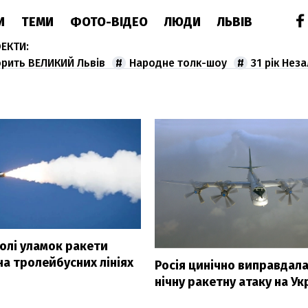
И
ТЕМИ
ФОТО-ВІДЕО
ЛЮДИ
ЛЬВІВ
орить ВЕЛИКИЙ Львів
Народне толк-шоу
31 рік Нез
олі уламок ракети
на тролейбусних лініях
Росія цинічно виправдала
нічну ракетну атаку на Ук