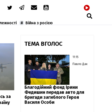
РАДІО
алежності
Війна з росією
ТЕМА ВГОЛОС
11:15
Павло Дак
Благодійний фонд Ірини
Федишин передав авто для
сь за
бригади загиблого Героя
Василя Особи
раїну