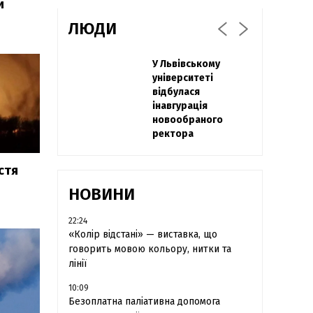
и
ЛЮДИ
Захисник
У Львівському
Павло Дак
"Азовсталі" Діанов
університеті
«Час не лікує, лише
вдруге одружився
відбулася
притуплює біль»:
та показав фото з
інавгурація
сестра загиблого
весілля
новообраного
під Бахмутом Воїна
ректора
з Буковини
розповіла про
брата
стя
НОВИНИ
22:24
«Колір відстані» — виставка, що
говорить мовою кольору, нитки та
лінії
10:09
Безоплатна паліативна допомога