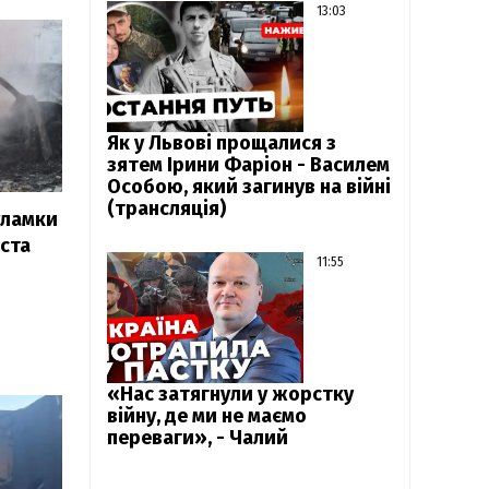
13:03
Як у Львові прощалися з
зятем Ірини Фаріон - Василем
Особою, який загинув на війні
(трансляція)
уламки
ста
11:55
«Нас затягнули у жорстку
війну, де ми не маємо
переваги», - Чалий