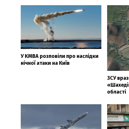
У КМВА розповіли про наслідки
нічної атаки на Київ
ЗСУ враз
«Шахеді
області