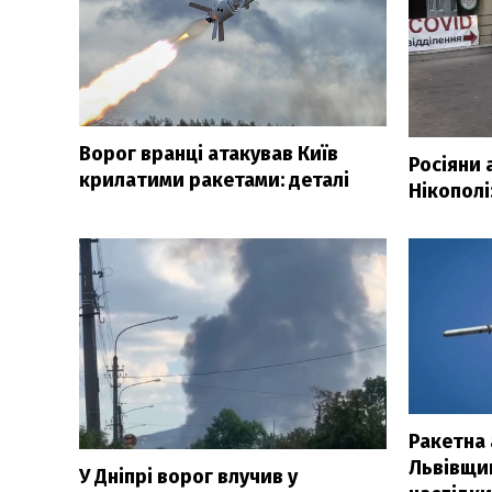
Ворог вранці атакував Київ
Росіяни 
крилатими ракетами: деталі
Нікополі
Ракетна 
Львівщин
У Дніпрі ворог влучив у