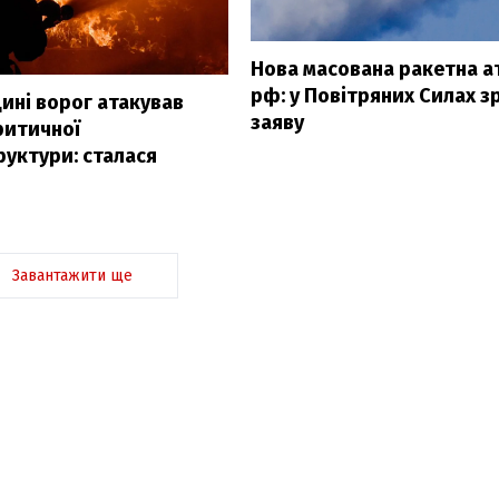
Нова масована ракетна а
рф: у Повітряних Силах 
ині ворог атакував
заяву
ритичної
уктури: сталася
Завантажити ще