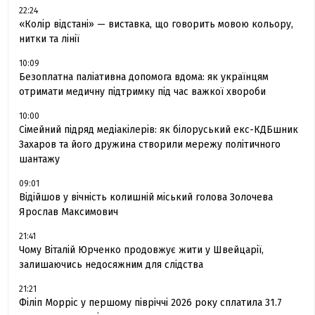
22:24
«Колір відстані» — виставка, що говорить мовою кольору,
нитки та лінії
10:09
Безоплатна паліативна допомога вдома: як українцям
отримати медичну підтримку під час важкої хвороби
10:00
Сімейний підряд медіакілерів: як білоруський екс-КДБшник
Захаров та його дружина створили мережу політичного
шантажу
09:01
Відійшов у вічність колишній міський голова Золочева
Ярослав Максимович
21:41
Чому Віталій Юрченко продовжує жити у Швейцарії,
залишаючись недосяжним для слідства
21:21
Філіп Морріс у першому півріччі 2026 року сплатила 31.7