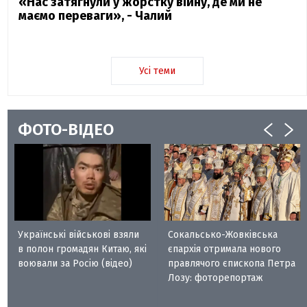
«Нас затягнули у жорстку війну, де ми не
маємо переваги», - Чалий
Усі теми
ФОТО-ВІДЕО
Українські військові взяли
Сокальсько-Жовківська
в полон громадян Китаю, які
єпархія отримала нового
воювали за Росію (відео)
правлячого єпископа Петра
Лозу: фоторепортаж