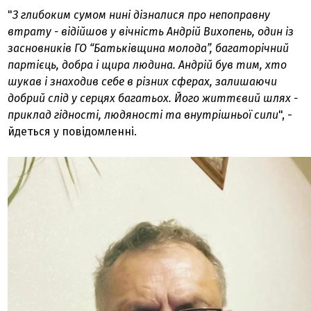
"
З глибоким сумом нині дізналися про непоправну
втрату - відійшов у вічність Андрій Вихопень, один із
засновників ГО “Батьківщина молода”, багаторічний
партієць, добра і щира людина. Андрій був тим, хто
шукав і знаходив себе в різних сферах, залишаючи
добрий слід у серцях багатьох. Його життєвий шлях -
приклад гідності, людяності та внутрішньої сили
", -
йдеться у повідомленні.