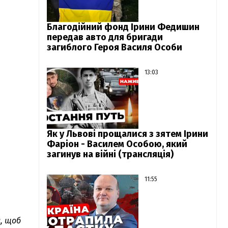
Благодійний фонд Ірини Федишин
передав авто для бригади
загиблого Героя Василя Особи
13:03
Як у Львові прощалися з зятем Ірини
Фаріон - Василем Особою, який
загинув на війні (трансляція)
11:55
н, щоб