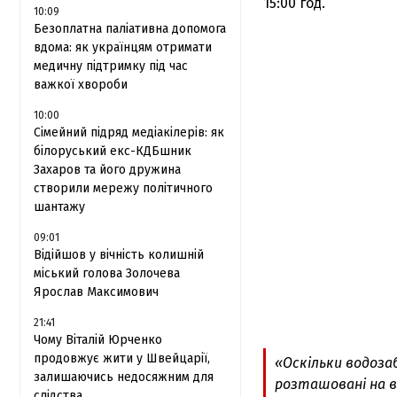
15:00 год.
10:09
Безоплатна паліативна допомога
вдома: як українцям отримати
медичну підтримку під час
важкої хвороби
10:00
Сімейний підряд медіакілерів: як
білоруський екс-КДБшник
Захаров та його дружина
створили мережу політичного
шантажу
09:01
Відійшов у вічність колишній
міський голова Золочева
Ярослав Максимович
21:41
Чому Віталій Юрченко
продовжує жити у Швейцарії,
«Оскільки водоза
залишаючись недосяжним для
розташовані на ві
слідства