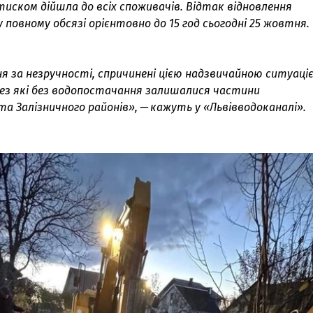
тиском дійшла до всіх споживачів. Відтак відновлення
повному обсязі орієнтовно до 15 год сьогодні 25 жовтня.
я за незручності, спричинені цією надзвичайною ситуаці
ерез які без водопостачання залишалися частини
а Залізничного районів», — кажуть у «Львівводоканалі».
З'явилося відео знищеного ворожого С