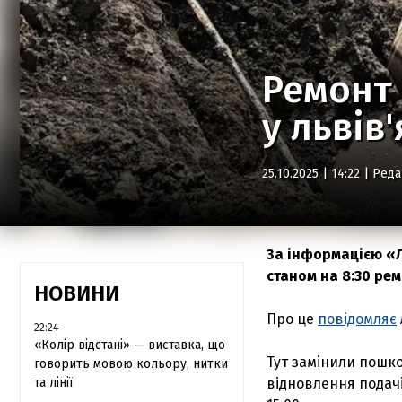
Ремонт 
у львів
25.10.2025 | 14:22 |
Реда
За інформацією «Л
станом на 8:30 ре
НОВИНИ
Про це
повідомляє
22:24
«Колір відстані» — виставка, що
Тут замінили пошк
говорить мовою кольору, нитки
та лінії
відновлення подач