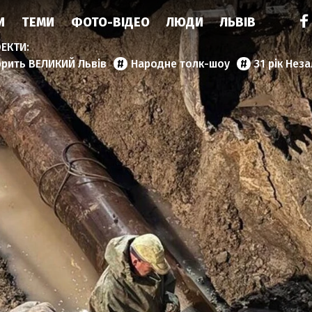
И
ТЕМИ
ФОТО-ВІДЕО
ЛЮДИ
ЛЬВІВ
орить ВЕЛИКИЙ Львів
Народне толк-шоу
31 рік Нез