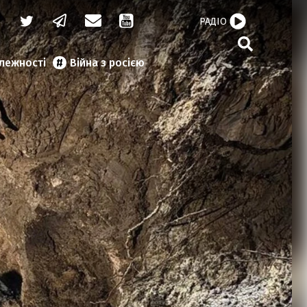
РАДІО
алежності
Війна з росією