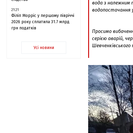
вода з належним 
водопостачання у 
21:21
Філіп Морріс у першому півріччі
2026 року сплатила 31.7 млрд
грн податків
Просимо вибаченн
серією аварій, ч
Шевченківського т
Усі новини