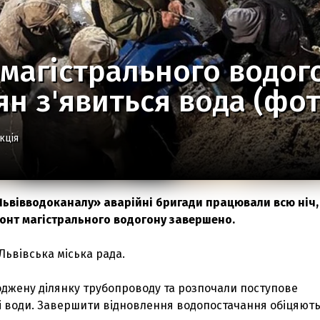
магістрального водог
'ян з'явиться вода (фот
кція
ьвівводоканалу» аварійні бригади працювали всю ніч, 
монт магістрального водогону завершено.
Львівська міська рада.
оджену ділянку трубопроводу та розпочали поступове
і води. Завершити відновлення водопостачання обіцяють