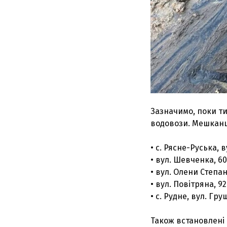
Зазначимо, поки ти
водовози. Мешканц
• с. Рясне-Руська, 
• вул. Шевченка, 60
• вул. Олени Степан
• вул. Повітряна, 92
• с. Рудне, вул. Гр
Також встановлені 