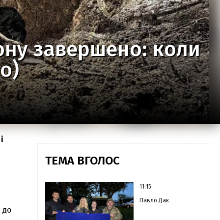
ону завершено: коли
о)
і
ТЕМА ВГОЛОС
11:15
Павло Дак
 до