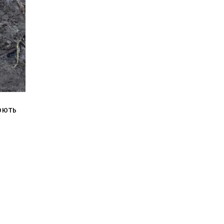
цюють