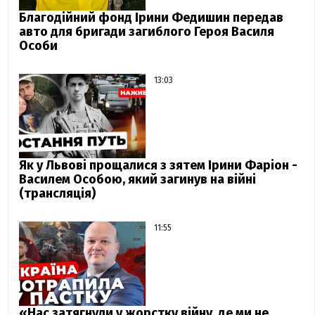
Благодійний фонд Ірини Федишин передав
авто для бригади загиблого Героя Василя
Особи
13:03
Як у Львові прощалися з зятем Ірини Фаріон -
Василем Особою, який загинув на війні
(трансляція)
11:55
«Нас затягнули у жорстку війну, де ми не