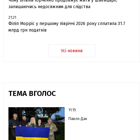
Чому Віталій Юрченко продовжує жити у Швейцарії,
залишаючись недосяжним для слідства
21:21
Філіп Морріс у першому півріччі 2026 року сплатила 31.7
млрд грн податків
Усі новини
ТЕМА ВГОЛОС
11:15
Павло Дак