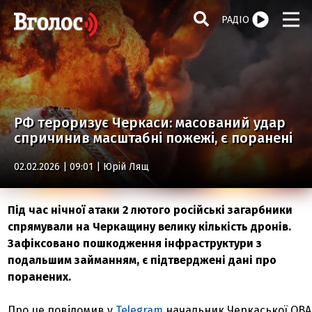
РАДІО
РФ тероризує Черкаси: масований удар
спричинив масштабні пожежі, є поранені
02.02.2026 | 09:01 |
Юрій Лящ
Під час нічної атаки 2 лютого російські загарбники
спрямували на Черкащину велику кількість дронів.
Зафіксовано пошкодження інфраструктури з
подальшим займанням, є підтверджені дані про
поранених.
Про це повідомив у
Telegram
начальник Черкаської ОВА